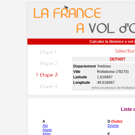
Calculez la distance a vol 
DEPART
Departement
Yvelines
Ville
Rolleboise (78270)
Latitude
1.616667
Longitude
49.016667
Infos et photos de Rollebo
Liste
A
D
(Suite)
Ain
Drome
Aisne
Allier
E