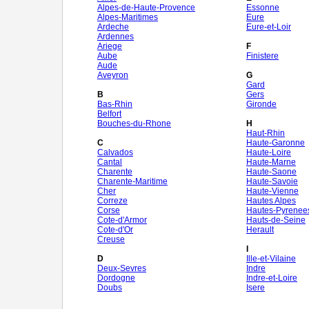
Alpes-de-Haute-Provence
Essonne
Alpes-Maritimes
Eure
Ardeche
Eure-et-Loir
Ardennes
Ariege
F
Aube
Finistere
Aude
Aveyron
G
Gard
B
Gers
Bas-Rhin
Gironde
Belfort
Bouches-du-Rhone
H
Haut-Rhin
C
Haute-Garonne
Calvados
Haute-Loire
Cantal
Haute-Marne
Charente
Haute-Saone
Charente-Maritime
Haute-Savoie
Cher
Haute-Vienne
Correze
Hautes Alpes
Corse
Hautes-Pyrenee
Cote-d'Armor
Hauts-de-Seine
Cote-d'Or
Herault
Creuse
I
D
Ille-et-Vilaine
Deux-Sevres
Indre
Dordogne
Indre-et-Loire
Doubs
Isere