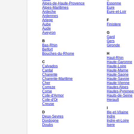
Alpes-de-Haute-Provence
Essonne
Alpes-Maritimes
Eure
Ardeche
Eure-et-Loir
Ardennes
Ariege
F
Aube
Finistere
Aude
Aveyron
G
Gard
B
Gers
Bas-Rhin
Gironde
Belfort
Bouches-du-Rhone
H
Haut-Rhin
C
Haute-Garonne
Calvados
Haute-Loire
Cantal
Haute-Marne
Charente
Haute-Saone
Charente-Maritime
Haute-Savoie
Cher
Haute-Vienne
Correze
Hautes Alpes
Corse
Hautes-Pyrenee
Cote-d'Armor
Hauts-de-Seine
Cote-d'Or
Herault
Creuse
I
D
Ille-et-Vilaine
Deux-Sevres
Indre
Dordogne
Indre-et-Loire
Doubs
Isere