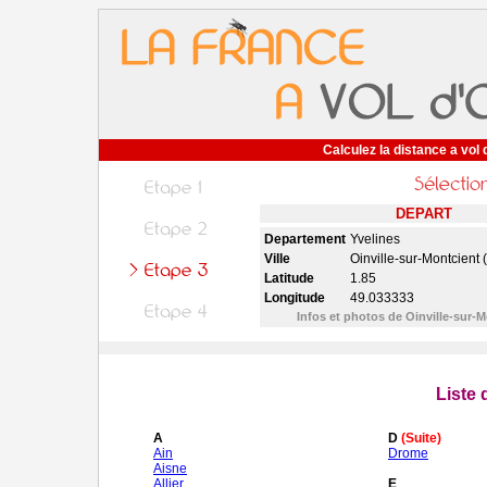
Calculez la distance a vol 
DEPART
Departement
Yvelines
Ville
Oinville-sur-Montcient 
Latitude
1.85
Longitude
49.033333
Infos et photos de Oinville-sur-
Liste
A
D
(Suite)
Ain
Drome
Aisne
Allier
E