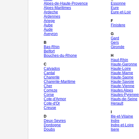
Alpes-de-Haute-Provence
Essonne
Alpes-Maritimes
Eure
Ardeche
Eure-et-Loir
Ardennes
Ariege
F
Aube
Finistere
Aude
Aveyron
G
Gard
B
Gers
Bas-Rhin
Gironde
Belfort
Bouches-du-Rhone
H
Haut-Rhin
C
Haute-Garonne
Calvados
Haute-Loire
Cantal
Haute-Marne
Charente
Haute-Saone
Charente-Maritime
Haute-Savoie
Cher
Haute-Vienne
Correze
Hautes Alpes
Corse
Hautes-Pyrenee
Cote-d'Armor
Hauts-de-Seine
Cote-d'Or
Herault
Creuse
I
D
Ille-et-Vilaine
Deux-Sevres
Indre
Dordogne
Indre-et-Loire
Doubs
Isere