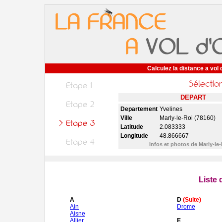
Calculez la distance a vol 
DEPART
Departement
Yvelines
Ville
Marly-le-Roi (78160)
Latitude
2.083333
Longitude
48.866667
Infos et photos de Marly-le
Liste
A
D
(Suite)
Ain
Drome
Aisne
Allier
E