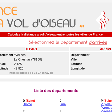
Calculez la distance a vol d'oiseau entre toutes les villes de France !
DEPART
ARRIV
artement
Yvelines
Departement
e
Le Chesnay (78150)
Ville
tude
2.125
Latitude
gitude
48.825
Longitude
Infos et photos de Le Chesnay
ici
Liste des departements
D
(Suite)
J
P
(Suite
Drome
Jura
Puy-de
Pyrenee
E
L
Pyrenee