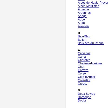
Alpes-de-Haute-Prove
Alpes-Maritimes
Ardeche
Ardennes
Ariege
Aube
Aude
Aveyron
B
Bas-Rhin
Belfort
Bouches-du-Rhone
C
Calvados
Cantal
Charente
Charente-Maritime
Cher
Correze
Corse
Cote-d'Armor
Cote-d'Or
Creuse
D
Deux-Sevres
Dordogne
Doubs