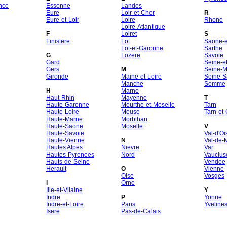
nce
Essonne
Landes
Eure
Loir-et-Cher
R
Eure-et-Loir
Loire
Rhone
Loire-Atlantique
F
Loiret
S
Finistere
Lot
Saone-et
Lot-et-Garonne
Sarthe
G
Lozere
Savoie
Gard
Seine-e
Gers
M
Seine-M
Gironde
Maine-et-Loire
Seine-S
Manche
Somme
H
Marne
Haut-Rhin
Mayenne
T
Haute-Garonne
Meurthe-et-Moselle
Tarn
Haute-Loire
Meuse
Tarn-et
Haute-Marne
Morbihan
Haute-Saone
Moselle
V
Haute-Savoie
Val-d'Oi
Haute-Vienne
N
Val-de-
Hautes Alpes
Nievre
Var
Hautes-Pyrenees
Nord
Vauclus
Hauts-de-Seine
Vendee
Herault
O
Vienne
Oise
Vosges
I
Orne
Ille-et-Vilaine
Y
Indre
P
Yonne
Indre-et-Loire
Paris
Yveline
Isere
Pas-de-Calais