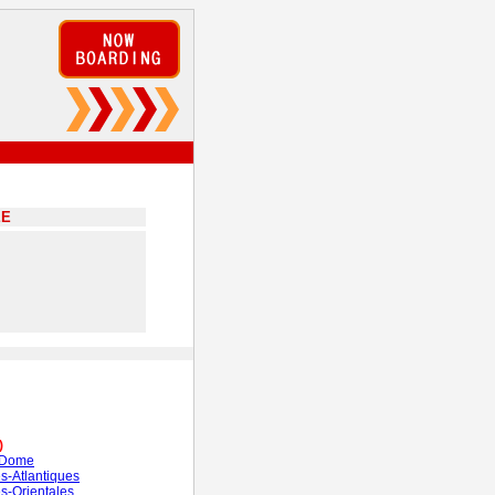
EE
)
-Dome
s-Atlantiques
s-Orientales