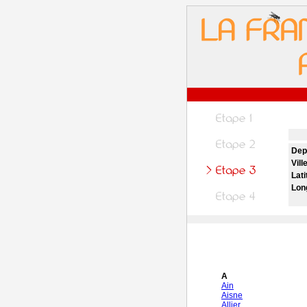
Dep
Vill
Lati
Lon
A
Ain
Aisne
Allier