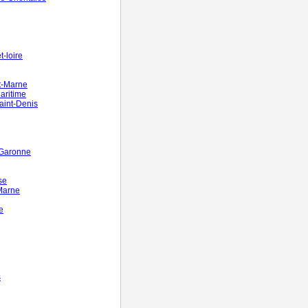
-loire
t-Marne
aritime
aint-Denis
-Garonne
se
Marne
e
s