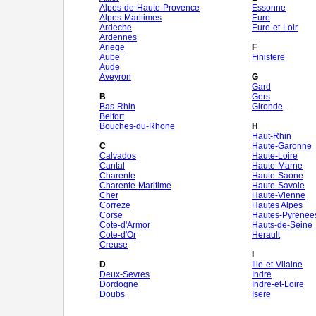
Alpes-de-Haute-Provence
Essonne
Alpes-Maritimes
Eure
Ardeche
Eure-et-Loir
Ardennes
Ariege
F
Aube
Finistere
Aude
Aveyron
G
Gard
B
Gers
Bas-Rhin
Gironde
Belfort
Bouches-du-Rhone
H
Haut-Rhin
C
Haute-Garonne
Calvados
Haute-Loire
Cantal
Haute-Marne
Charente
Haute-Saone
Charente-Maritime
Haute-Savoie
Cher
Haute-Vienne
Correze
Hautes Alpes
Corse
Hautes-Pyrenee
Cote-d'Armor
Hauts-de-Seine
Cote-d'Or
Herault
Creuse
I
D
Ille-et-Vilaine
Deux-Sevres
Indre
Dordogne
Indre-et-Loire
Doubs
Isere