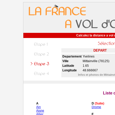
Calculez la distance a vol 
DEPART
Departement
Yvelines
Ville
Mittainville (78125)
Latitude
1.65
Longitude
48.666667
Infos et photos de Mittainv
Liste
A
D
(Suite)
Ain
Drome
Aisne
Allier
E