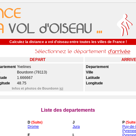
Calculez la distance a vol d'oiseau entre toutes les villes de France !
DEPART
ARRIV
artement
Yvelines
Departement
e
Bourdonn (78113)
Ville
tude
1.666667
Latitude
gitude
48.75
Longitude
Infos et photos de Bourdonn
ici
Liste des departements
D
(Suite)
J
P
(Suite
Drome
Jura
Puy-de
Pyrenee
E
L
Pyrenee