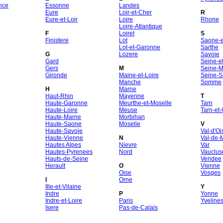
nce
Essonne
Landes
Eure
Loir-et-Cher
R
Eure-et-Loir
Loire
Rhone
Loire-Atlantique
F
Loiret
S
Finistere
Lot
Saone-et
Lot-et-Garonne
Sarthe
G
Lozere
Savoie
Gard
Seine-e
Gers
M
Seine-M
Gironde
Maine-et-Loire
Seine-S
Manche
Somme
H
Marne
Haut-Rhin
Mayenne
T
Haute-Garonne
Meurthe-et-Moselle
Tarn
Haute-Loire
Meuse
Tarn-et
Haute-Marne
Morbihan
Haute-Saone
Moselle
V
Haute-Savoie
Val-d'Oi
Haute-Vienne
N
Val-de-
Hautes Alpes
Nievre
Var
Hautes-Pyrenees
Nord
Vauclus
Hauts-de-Seine
Vendee
Herault
O
Vienne
Oise
Vosges
I
Orne
Ille-et-Vilaine
Y
Indre
P
Yonne
Indre-et-Loire
Paris
Yveline
Isere
Pas-de-Calais