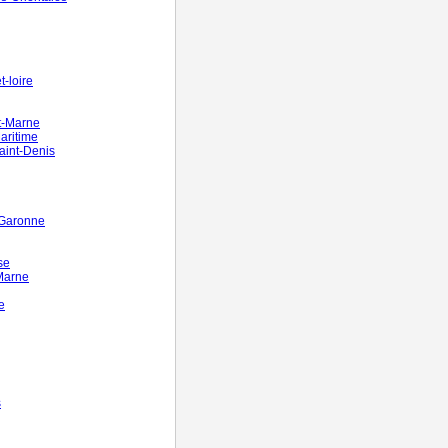
-loire
t-Marne
aritime
aint-Denis
-Garonne
se
Marne
e
s