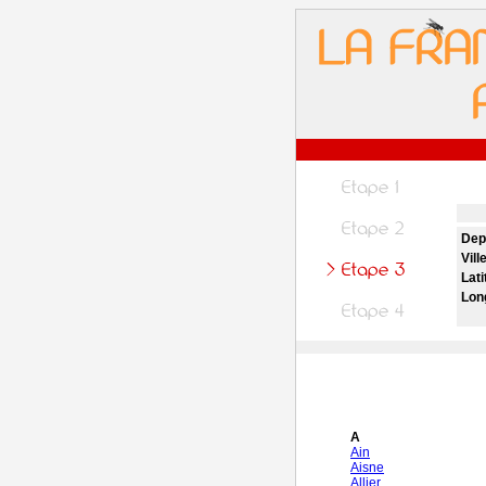
Dep
Vill
Lati
Lon
A
Ain
Aisne
Allier