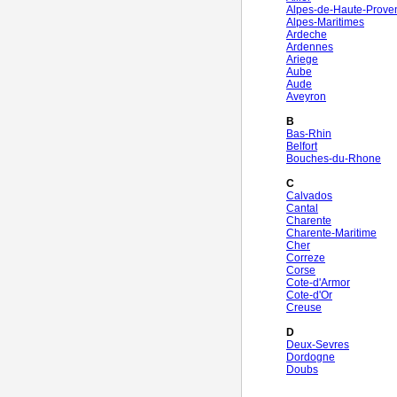
Alpes-de-Haute-Prove
Alpes-Maritimes
Ardeche
Ardennes
Ariege
Aube
Aude
Aveyron
B
Bas-Rhin
Belfort
Bouches-du-Rhone
C
Calvados
Cantal
Charente
Charente-Maritime
Cher
Correze
Corse
Cote-d'Armor
Cote-d'Or
Creuse
D
Deux-Sevres
Dordogne
Doubs