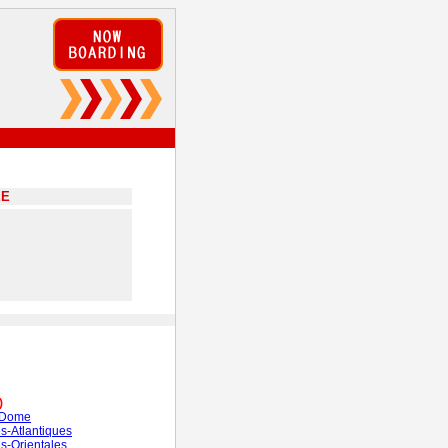
EE
)
-Dome
s-Atlantiques
s-Orientales