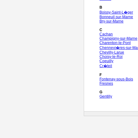
B
Boissy-Saint-L�ger
Bonneuil-sur-Marne
Bry-sur-Marne
C
Cachan
Champigny-sur-Marne
Charenton-le-Pont
Chennevi�res-sur-Ma
Chevilly-Larue
Choisy-le-Roi
Coeuilly
Cr�teil
F
Fontenay-sous-Bois
Fresnes
G
Gentilly