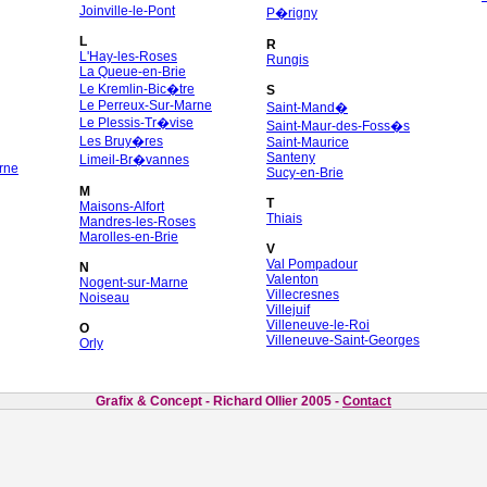
Joinville-le-Pont
P�rigny
L
R
L'Hay-les-Roses
Rungis
La Queue-en-Brie
Le Kremlin-Bic�tre
S
Le Perreux-Sur-Marne
Saint-Mand�
Le Plessis-Tr�vise
Saint-Maur-des-Foss�s
Les Bruy�res
Saint-Maurice
Santeny
Limeil-Br�vannes
rne
Sucy-en-Brie
M
T
Maisons-Alfort
Thiais
Mandres-les-Roses
Marolles-en-Brie
V
Val Pompadour
N
Valenton
Nogent-sur-Marne
Villecresnes
Noiseau
Villejuif
Villeneuve-le-Roi
O
Villeneuve-Saint-Georges
Orly
Grafix & Concept - Richard Ollier 2005 -
Contact