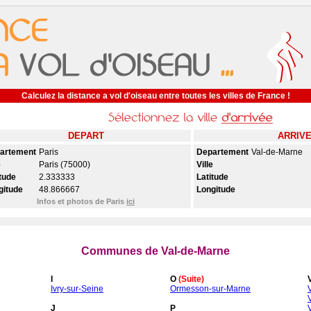
Calculez la distance a vol d'oiseau entre toutes les villes de France !
DEPART
ARRIV
artement
Paris
Departement
Val-de-Marne
e
Paris (75000)
Ville
tude
2.333333
Latitude
gitude
48.866667
Longitude
Infos et photos de Paris
ici
Communes de Val-de-Marne
I
O
(Suite)
Ivry-sur-Seine
Ormesson-sur-Marne
J
P