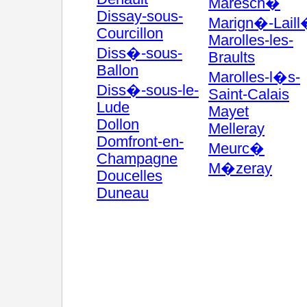
Maresch�
Dissay-sous-
Marign�-Lail
Courcillon
Marolles-les-
Diss�-sous-
Braults
Ballon
Marolles-l�s-
Diss�-sous-le-
Saint-Calais
Lude
Mayet
Dollon
Melleray
Domfront-en-
Meurc�
Champagne
M�zeray
Doucelles
Duneau