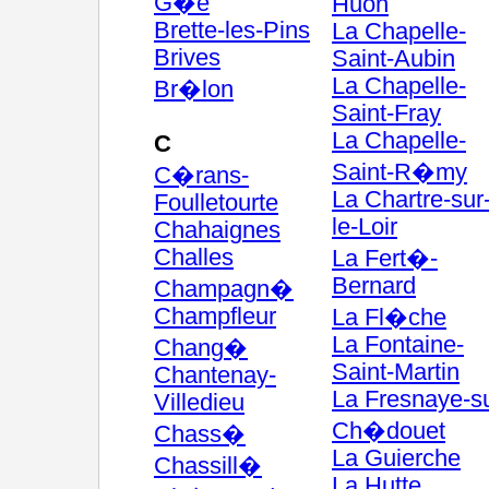
G�e
Huon
Brette-les-Pins
La Chapelle-
Brives
Saint-Aubin
La Chapelle-
Br�lon
Saint-Fray
La Chapelle-
C
Saint-R�my
C�rans-
La Chartre-sur
Foulletourte
le-Loir
Chahaignes
Challes
La Fert�-
Bernard
Champagn�
Champfleur
La Fl�che
La Fontaine-
Chang�
Saint-Martin
Chantenay-
La Fresnaye-su
Villedieu
Ch�douet
Chass�
La Guierche
Chassill�
La Hutte