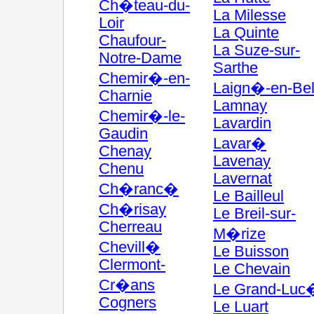
Ch�teau-du-
La Milesse
Loir
La Quinte
Chaufour-
La Suze-sur-
Notre-Dame
Sarthe
Chemir�-en-
Laign�-en-Bel
Charnie
Lamnay
Chemir�-le-
Lavardin
Gaudin
Lavar�
Chenay
Lavenay
Chenu
Lavernat
Ch�ranc�
Le Bailleul
Ch�risay
Le Breil-sur-
Cherreau
M�rize
Chevill�
Le Buisson
Clermont-
Le Chevain
Cr�ans
Le Grand-Luc
Cogners
Le Luart