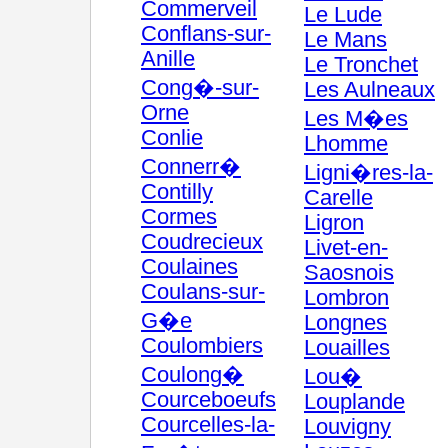
Commerveil
Le Lude
Conflans-sur-
Le Mans
Anille
Le Tronchet
Cong�-sur-
Les Aulneaux
Orne
Les M�es
Conlie
Lhomme
Connerr�
Ligni�res-la-
Contilly
Carelle
Cormes
Ligron
Coudrecieux
Livet-en-
Coulaines
Saosnois
Coulans-sur-
Lombron
G�e
Longnes
Coulombiers
Louailles
Coulong�
Lou�
Courceboeufs
Louplande
Courcelles-la-
Louvigny