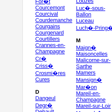
Louzes
For�t
Courcemont
Luc�-sous-
Courcival
Ballon
Courdemanche
Luceau
Courgains
Luch�-Pring
Courgenard
Courtillers
M
Crannes-en-
Maign�
Champagne
Maisoncelles
Cr�
Malicorne-sur-
Criss�
Sarthe
Mamers
Crosmi�res
Cures
Mansign�
Mar�on
D
Mareil-en-
Dangeul
Champagne
Degr�
Mareil-sur-Loir
Dehault