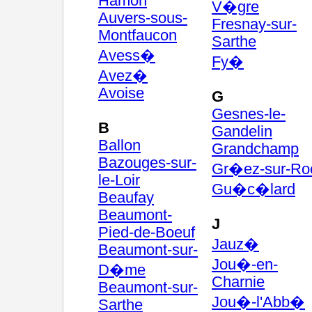
Hamon
V�gre
Auvers-sous-
Fresnay-sur-
Montfaucon
Sarthe
Avess�
Fy�
Avez�
Avoise
G
Gesnes-le-
B
Gandelin
Ballon
Grandchamp
Bazouges-sur-
Gr�ez-sur-Ro
le-Loir
Gu�c�lard
Beaufay
Beaumont-
J
Pied-de-Boeuf
Jauz�
Beaumont-sur-
Jou�-en-
D�me
Charnie
Beaumont-sur-
Jou�-l'Abb�
Sarthe