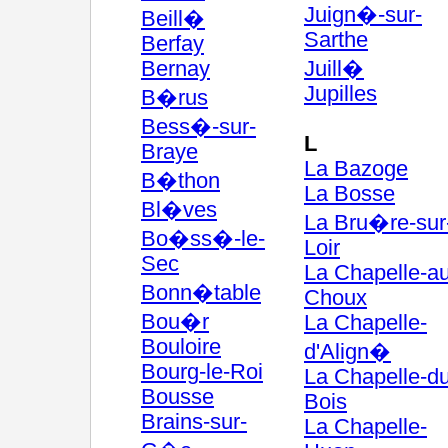
Juign�-sur-
Beill�
Sarthe
Berfay
Bernay
Juill�
Jupilles
B�rus
Bess�-sur-
L
Braye
La Bazoge
B�thon
La Bosse
Bl�ves
La Bru�re-sur
Bo�ss�-le-
Loir
Sec
La Chapelle-a
Bonn�table
Choux
Bou�r
La Chapelle-
Bouloire
d'Align�
Bourg-le-Roi
La Chapelle-du
Bousse
Bois
Brains-sur-
La Chapelle-