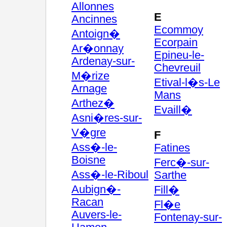
Allonnes
E
Ancinnes
Ecommoy
Antoign�
Ecorpain
Ar�onnay
Epineu-le-
Ardenay-sur-
Chevreuil
M�rize
Etival-l�s-Le
Arnage
Mans
Arthez�
Evaill�
Asni�res-sur-
V�gre
F
Ass�-le-
Fatines
Boisne
Ferc�-sur-
Ass�-le-Riboul
Sarthe
Aubign�-
Fill�
Racan
Fl�e
Auvers-le-
Fontenay-sur-