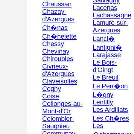
Salvagny
Chaussan
Lacenas
Chazay-
Lachassagne
d'Azergues
Lamure-sur-
Ch�nas
Azergues
Ch�nelette
Lanci�
Chessy
Lantigni�
Chevinay
Larajasse
Chiroubles
Le Bois-
Civrieux-
d'Oingt
d'Azergues
Le Breuil
Claveisolles
Le Perr�on
Cogny
L�gny
Coise
Lentilly
Collonges-au-
Les Ardillats
Mont-d'Or
Les Ch�res
Colombier-
Les
Saugnieu
Communay