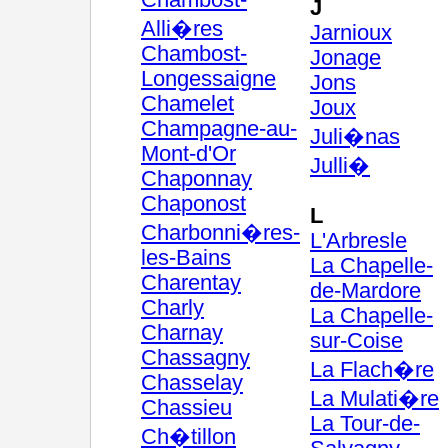
Chambost-
J
Alli�res
Jarnioux
Chambost-
Jonage
Longessaigne
Jons
Chamelet
Joux
Champagne-au-
Juli�nas
Mont-d'Or
Julli�
Chaponnay
Chaponost
L
Charbonni�res-
L'Arbresle
les-Bains
La Chapelle-
Charentay
de-Mardore
Charly
La Chapelle-
Charnay
sur-Coise
Chassagny
La Flach�re
Chasselay
La Mulati�re
Chassieu
La Tour-de-
Ch�tillon