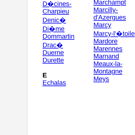
Marchampt
D�cines-
Marcilly-
Charpieu
d'Azergues
Denic�
Marcy
Di�me
Marcy-l'�toile
Dommartin
Mardore
Drac�
Marennes
Duerne
Marnand
Durette
Meaux-la-
Montagne
E
Meys
Echalas