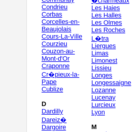
�charmeaux
Condrieu
Les Haies
Corbas
Les Halles
Corcelles-en-
Les Olmes
Beaujolais
Les Roches
Cours-La-Ville
L�tra
Courzieu
Liergues
Couzon-au-
Limas
Mont-d'Or
Limonest
Craponne
Lissieu
Cr�pieux-la-
Longes
Pape
Longessaigne
Cublize
Lozanne
Lucenay
D
Lurcieux
Dardilly
Lyon
Dareiz�
M
Dargoire