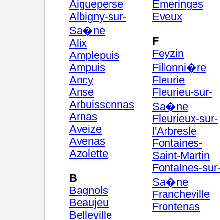
Aigueperse
Emeringes
Albigny-sur-
Eveux
Sa�ne
F
Alix
Feyzin
Amplepuis
Ampuis
Fillonni�re
Ancy
Fleurie
Anse
Fleurieu-sur-
Arbuissonnas
Sa�ne
Arnas
Fleurieux-sur-
Aveize
l'Arbresle
Avenas
Fontaines-
Azolette
Saint-Martin
Fontaines-sur
B
Sa�ne
Bagnols
Francheville
Beaujeu
Frontenas
Belleville