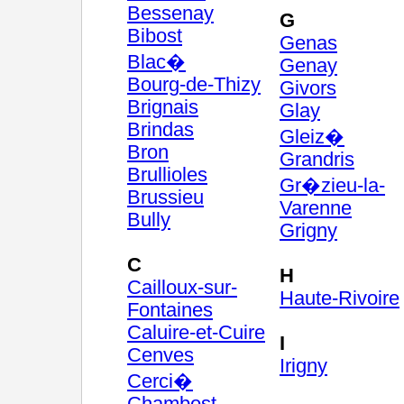
Bessenay
G
Bibost
Genas
Blac�
Genay
Bourg-de-Thizy
Givors
Brignais
Glay
Brindas
Gleiz�
Bron
Grandris
Brullioles
Gr�zieu-la-
Brussieu
Varenne
Bully
Grigny
C
H
Cailloux-sur-
Haute-Rivoire
Fontaines
Caluire-et-Cuire
I
Cenves
Irigny
Cerci�