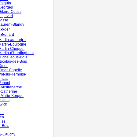
Folquin
Georges
Hilaire-Cottes
nglevert
Josse
Laurent-Blangy
-L�ger
-L�onard
Martin-au-La�rt
Martin-Boulogne
Martin-Choquel
Martin-d'Hardinghem
Michel-sous-Bois
Nicolas-des-Bois
-Omer
Omer-Capelle
Pol-sur-Ternoise
ricat
Venant
-Austreberthe
-Catherine
-Marie-Kerque
umines
wick
te
en
ies
e-Bois
y-Cauchy