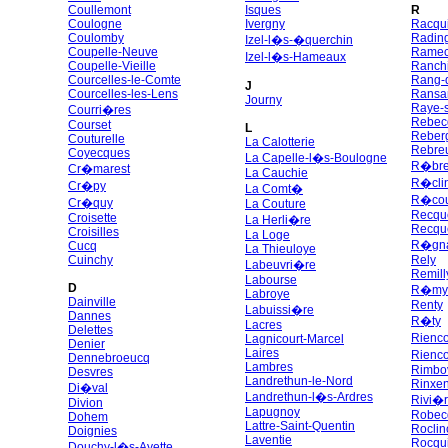
Coullemont
Isques
R
Coulogne
Ivergny
Racqu
Coulomby
Radin
Izel-l�s-�querchin
Coupelle-Neuve
Ramec
Izel-l�s-Hameaux
Coupelle-Vieille
Ranchi
Courcelles-le-Comte
Rang-d
J
Courcelles-les-Lens
Ransar
Journy
Raye-s
Courri�res
Rebec
Courset
L
Reber
Couturelle
La Calotterie
Rebre
Coyecques
La Capelle-l�s-Boulogne
R�bre
Cr�marest
La Cauchie
R�cli
Cr�py
La Comt�
R�cou
Cr�quy
La Couture
Recqu
Croisette
La Herli�re
Recqu
Croisilles
La Loge
R�gna
Cucq
La Thieuloye
Cuinchy
Rely
Labeuvri�re
Remill
Labourse
D
R�my
Labroye
Dainville
Renty
Labuissi�re
Dannes
R�ty
Lacres
Delettes
Rienc
Lagnicourt-Marcel
Denier
Laires
Rienco
Dennebroeucq
Lambres
Rimbo
Desvres
Landrethun-le-Nord
Rinxen
Di�val
Landrethun-l�s-Ardres
Rivi�
Divion
Lapugnoy
Robec
Dohem
Lattre-Saint-Quentin
Roclin
Doignies
Laventie
Rocqu
Douchy-l�s-Ayette