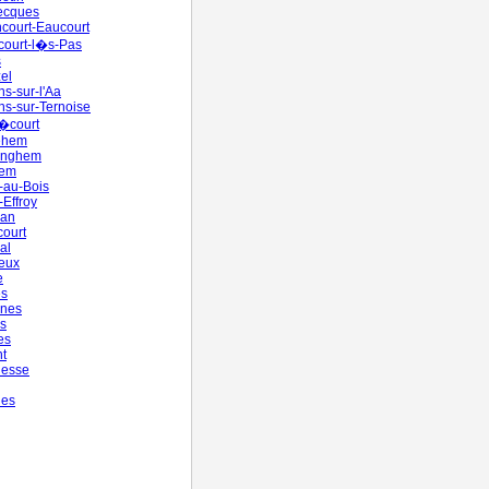
ecques
court-Eaucourt
court-l�s-Pas
s
el
s-sur-l'Aa
s-sur-Ternoise
�court
ehem
inghem
hem
-au-Bois
-Effroy
man
court
al
eux
e
es
gnes
s
es
t
nesse
nes