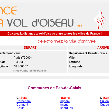
Calculez la distance a vol d'oiseau entre toutes les villes de France !
DEPART
ARRIV
artement
Paris
Departement
Pas-de-Calais
e
Paris (75000)
Ville
tude
2.333333
Latitude
gitude
48.866667
Longitude
Infos et photos de Paris
ici
Communes de Pas-de-Calais
C
(Suite)
I
(Suite)
Q
(Sui
Corbehem
Inghem
Quilen
Cormont
Inxent
Quoeux
Couin
Isbergues