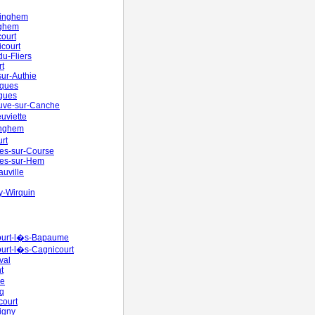
inghem
ghem
ourt
court
u-Fliers
t
ur-Authie
ques
gues
uve-sur-Canche
uviette
nghem
rt
es-sur-Course
es-sur-Hem
uville
y-Wirquin
ourt-l�s-Bapaume
urt-l�s-Cagnicourt
val
t
re
q
court
igny