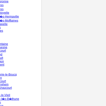
bronne
res
res
Noyelle
-l�s-Hermaville
-l�s-Mofflaines
Capelle
s
ues
ontaine
quesne
court
ed
ult
aux
ent
rie-le-Boucq
on
court
inghem
Vraucourt
-le-Vieil
n-l�s-B�thune
n
ocq