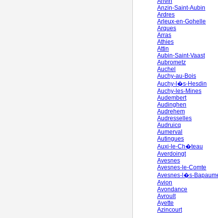
Anvin
Anzin-Saint-Aubin
Ardres
Arleux-en-Gohelle
Arques
Arras
Athies
Attin
Aubin-Saint-Vaast
Aubrometz
Auchel
Auchy-au-Bois
Auchy-l�s-Hesdin
Auchy-les-Mines
Audembert
Audinghen
Audrehem
Audresselles
Audruicq
Aumerval
Autingues
Auxi-le-Ch�teau
Averdoingt
Avesnes
Avesnes-le-Comte
Avesnes-l�s-Bapaum
Avion
Avondance
Avroult
Ayette
Azincourt