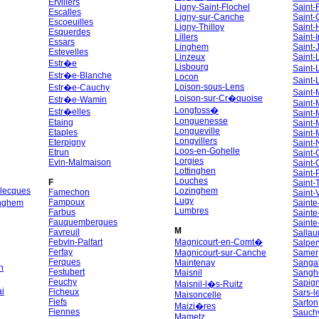
Ervillers
Ligny-Saint-Flochel
Saint-
Escalles
Ligny-sur-Canche
Saint-
Escoeuilles
Ligny-Thilloy
Saint-
Esquerdes
Lillers
Saint-I
Essars
Linghem
Saint-
Estevelles
Linzeux
Saint-
Estr�e
Lisbourg
Saint
Estr�e-Blanche
Locon
Saint
Loison-sous-Lens
Estr�e-Cauchy
Saint-
Loison-sur-Cr�quoise
Estr�e-Wamin
Saint-
Longfoss�
Estr�elles
Saint-
Longuenesse
Etaing
Saint-
Longueville
Etaples
Saint-
Longvillers
Eterpigny
Saint-
Loos-en-Gohelle
Etrun
Saint
Lorgies
Evin-Malmaison
Saint-
Lottinghen
Saint-
Louches
F
Saint-T
lecques
Lozinghem
Famechon
Saint-
Lugy
Fampoux
nghem
Sainte
Lumbres
Farbus
Sainte
Fauquembergues
Sainte
M
Favreuil
Salla
Febvin-Palfart
Magnicourt-en-Comt�
Salper
Ferfay
Magnicourt-sur-Canche
Samer
Ferques
Maintenay
Sangat
n
Festubert
Maisnil
Sangh
Feuchy
Sapign
Maisnil-l�s-Ruitz
i
Ficheux
Sars-l
Maisoncelle
Fiefs
Sarton
Maizi�res
Fiennes
Sauch
Mametz