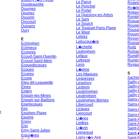
Le Parcq
Rodel
Doudeauville
Le Ponchel
Ro�ll
Dourges
Le Portel
Rollan
Douriez
Le Quesnoy-en-Artois
Rombl
Douvrin
Le Sars
Roquet
Drocourt
Le Souich
Rouge
Duisans
Le Touquet-Paris-Plage
Rouss
Dury
Le Wast
Rouvr
Lebiez
Royon
E
Lebucqui�re
Ruisse
Echinghen
L�chelle
Ruitz
Eclimeux
Ledinghem
Rumau
Ecoivres
Lefaux
Rumill
Ecourt-Saint-Quentin
Leforest
Rumi
Ecoust-Saint-Mein
Lens
Ruyaul
Ecquedecques
Ecques
L�pine
S
Ecuires
Les Attaques
Sachi
Ecurie
Lespesses
Sailly
Eleu-dit-Leauwette
Lespinoy
Sailly
Elnes
Lestrem
Sailly
Embry
Leubringhen
Sailly-
Enquin-les-Mines
Leulinghem
Sains-
Enquin-sur-Baillons
Leulinghen-Bernes
Eperlecques
Sains-
Libercourt
Eps
Licques
Sains
e
Equihen-Plage
Liencourt
Sains
Equirre
Li�res
Saint
Ergny
Liettres
Saint-
Erin
Li�vin
Saint
Erny-Saint-Julien
Lignereuil
Saint-
Erqui�res
Ligny-l�s-Aire
Saint-F