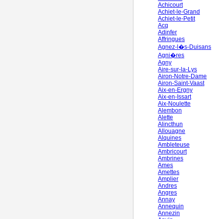
Achicourt
Achiet-le-Grand
Achiet-le-Petit
Acq
Adinfer
Affringues
Agnez-l�s-Duisans
Agni�res
Agny
Aire-sur-la-Lys
Airon-Notre-Dame
Airon-Saint-Vaast
Aix-en-Ergny
Aix-en-Issart
Aix-Noulette
Alembon
Alette
Alincthun
Allouagne
Alquines
Ambleteuse
Ambricourt
Ambrines
Ames
Amettes
Amplier
Andres
Angres
Annay
Annequin
Annezin