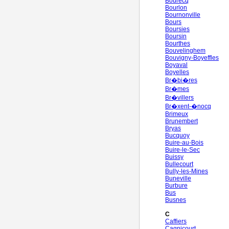
Bourecq
Bourlon
Bournonville
Bours
Boursies
Boursin
Bourthes
Bouvelinghem
Bouvigny-Boyeffles
Boyaval
Boyelles
Br�bi�res
Br�mes
Br�villers
Br�xent-�nocq
Brimeux
Brunembert
Bryas
Bucquoy
Buire-au-Bois
Buire-le-Sec
Buissy
Bullecourt
Bully-les-Mines
Buneville
Burbure
Bus
Busnes
C
Caffiers
Cagnicourt