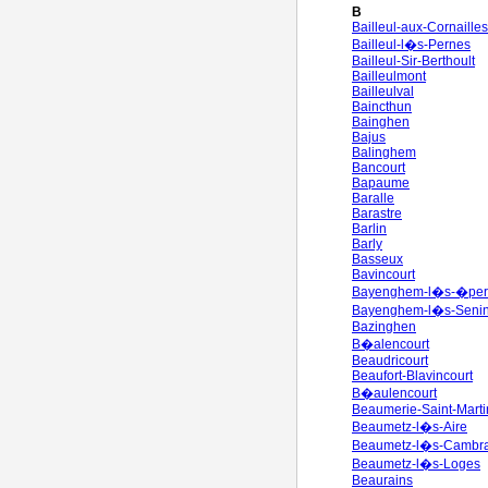
B
Bailleul-aux-Cornailles
Bailleul-l�s-Pernes
Bailleul-Sir-Berthoult
Bailleulmont
Bailleulval
Baincthun
Bainghen
Bajus
Balinghem
Bancourt
Bapaume
Baralle
Barastre
Barlin
Barly
Basseux
Bavincourt
Bayenghem-l�s-�per
Bayenghem-l�s-Seni
Bazinghen
B�alencourt
Beaudricourt
Beaufort-Blavincourt
B�aulencourt
Beaumerie-Saint-Marti
Beaumetz-l�s-Aire
Beaumetz-l�s-Cambra
Beaumetz-l�s-Loges
Beaurains