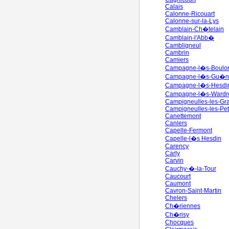
Calais
Calonne-Ricouart
Calonne-sur-la-Lys
Camblain-Ch�telain
Camblain-l'Abb�
Cambligneul
Cambrin
Camiers
Campagne-l�s-Boulo
Campagne-l�s-Gu�n
Campagne-l�s-Hesdi
Campagne-l�s-Wardr
Campigneulles-les-Gr
Campigneulles-les-Pet
Canettemont
Canlers
Capelle-Fermont
Capelle-l�s Hesdin
Carency
Carly
Carvin
Cauchy-�-la-Tour
Caucourt
Caumont
Cavron-Saint-Martin
Chelers
Ch�riennes
Ch�risy
Chocques