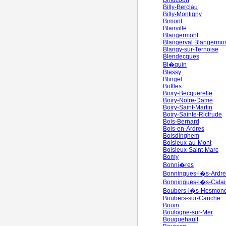
Bihucourt
Billy-Berclau
Billy-Montigny
Bimont
Blairville
Blangermont
Blangerval Blangermo
Blangy-sur-Ternoise
Blendecques
Bl�quin
Blessy
Blingel
Boffles
Boiry-Becquerelle
Boiry-Notre-Dame
Boiry-Saint-Martin
Boiry-Sainte-Rictrude
Bois-Bernard
Bois-en-Ardres
Boisdinghem
Boisleux-au-Mont
Boisleux-Saint-Marc
Bomy
Bonni�res
Bonningues-l�s-Ardre
Bonningues-l�s-Calai
Boubers-l�s-Hesmon
Boubers-sur-Canche
Bouin
Boulogne-sur-Mer
Bouquehault