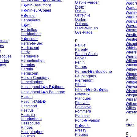
Hendecourt-l�s-Ransart
Oisy-le-Verger
Wardr
H�nin-Beaumont
Oppy
Warlen
H�nin-sur-Cojeul
Orville
Warlin
Ostreville
H�ninel
Warlu
Ourton
Henneveux
Warluz
Outreau
H�nu
Wavran
Ouve-Wirquin
Herbelles
Wavran
Oye-Plage
Herbinghen
Westb
H�ricourt
Westr
nnais
P
Herlin-le-Sec
Wicqu
Palluel
es
Herlincourt
Wide
Parenty
n
Herly
Wierre
Pas-en-Artois
ecques
Hermaville
Wierre
Pelves
Hermelinghen
andes
Wille
Penin
Hermies
ites
Willen
Pernes
Hermin
Willerv
Pernes-l�s-Boulogne
Hernicourt
Wimer
Peuplingues
Hersin-Coupigny
Wimill
Pierremont
Hervelinghen
Wingl
Pihem
Wirwi
Hesdigneul-l�s-B�thune
Pihen-l�s-Gu�nes
Wisme
Hesdigneul-l�s-Boulogne
Pittefaux
Wisqu
Hesdin
Planques
Wissan
Hesdin-l'Abb�
Plouvain
Witter
Hesmond
Polincove
Wittes
Hestrus
Pommera
Wizer
Heuchin
Pommier
Heuringhem
Pont-�-Vendin
Y
Hezecques
Ytres
Pr�defin
Hinges
Pressy
Hocquinghen
Z
Preures
Houchin