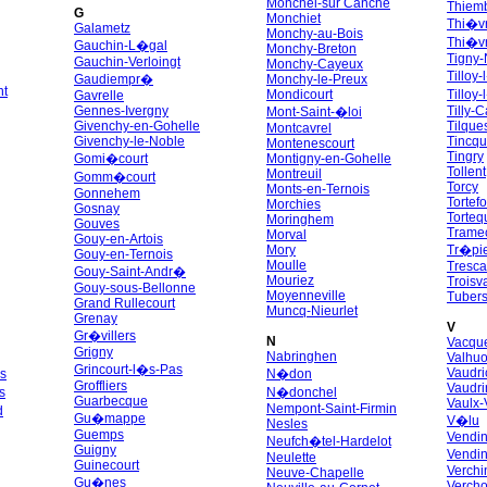
Monchel-sur Canche
Thiem
G
Monchiet
Thi�v
Galametz
Monchy-au-Bois
Thi�v
Gauchin-L�gal
Monchy-Breton
Tigny-
Gauchin-Verloingt
Monchy-Cayeux
Tilloy
Gaudiempr�
Monchy-le-Preux
nt
Mondicourt
Tilloy
Gavrelle
Gennes-Ivergny
Tilly-
Mont-Saint-�loi
Givenchy-en-Gohelle
Tilque
Montcavrel
Givenchy-le-Noble
Tincq
Montenescourt
Tingry
Gomi�court
Montigny-en-Gohelle
Tollent
Montreuil
Gomm�court
Torcy
Monts-en-Ternois
Gonnehem
Tortef
Morchies
Gosnay
Torte
Moringhem
Gouves
Trame
Morval
Gouy-en-Artois
Mory
Tr�pi
Gouy-en-Ternois
Moulle
Tresca
Gouy-Saint-Andr�
Mouriez
Troisv
Gouy-sous-Bellonne
Moyenneville
Tubers
Grand Rullecourt
Muncq-Nieurlet
Grenay
V
Gr�villers
N
Vacque
Grigny
Nabringhen
Valhu
Grincourt-l�s-Pas
Vaudri
s
N�don
Groffliers
Vaudr
s
N�donchel
Guarbecque
Vaulx-
Nempont-Saint-Firmin
d
Gu�mappe
V�lu
Nesles
Guemps
Vendin
Neufch�tel-Hardelot
Guigny
Vendi
Neulette
Guinecourt
Verchi
Neuve-Chapelle
Gu�nes
Verch