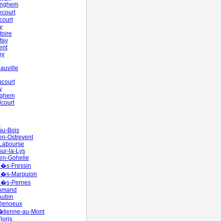
inghem
ecourt
court
y
oire
fay
ent
oy
auville
court
y
nghem
court
n
-au-Bois
-en-Ostrevent
-Labourse
sur-la-Lys
en-Gohelle
l�s-Fressin
-l�s-Marquion
-l�s-Pernes
-Amand
Aubin
-Denoeux
�tienne-au-Mont
loris