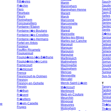
Filli�vres
Sauch
Manin
Saude
Fl�chin
Maninghem
Saulc
Flers
Maninghen-Henne
Savy-B
Fleurbaix
Marant
Selles
Fleury
Marck
Semp
Floringhem
Marconne
Senin
Foncquevillers
Marconnelle
Senle
Fontaine-l'Etalon
Marenla
Senlis
Marest
Fontaine-l�s-Boulans
S�rico
Maresville
Fontaine-l�s-Croisilles
Marles-les-Mines
Serqu
Fontaine-l�s-Hermans
Marles-sur-Canche
Servin
Fortel-en-Artois
Maroeuil
Setqu
Fosseux
Marquay
Sibivil
Foufflin-Ricametz
Marquion
Simen
Fouquereuil
Marquise
Siraco
Fouqui�res-l�s-B�thune
Martinpuich
Sombr
Fouqui�res-l�s-Lens
Matringhem
Sorrus
Framecourt
Mazingarbe
Souast
Mazinghem
Souch
Fr�micourt
Mencas
Surqu
Frencq
Menneville
Sus-S
Fresnicourt-le-Dolmen
Mercatel
Fresnoy
Merck-Saint-Li�vin
Fresnoy-en-Gohelle
T
Fressin
Tangry
M�ricourt
Tardi
Fr�thun
Merlimont
Tatin
Metz-en-Couture
Fr�vent
Teneu
Meurchin
Fr�villers
Ternas
Mingoval
Fr�vin-Capelle
me
Th�lu
Moeuvres
Fruges
Molinghem
Th�ro