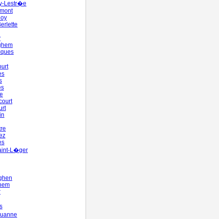
y-Lestr�e
mont
hoy
erlette
y
ghem
cques
urt
es
s
es
le
court
urt
in
re
ez
es
aint-L�ger
nghen
ghem
r
s
uanne