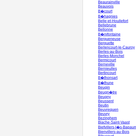
Beaurainville
Beauvois
B�court
B�hagnies
Belle-et-Houllefort
Bellebrune
Bellonne
B�nifontaine
Bergueneuse
Berguette
Berlencourt-le-Cauroy
Berles-au-Bois
Berles-Monchel
Bermicourt
Berneville
Bernieulles
Bertincourt
B�thonsart
B�thune
Beugin
Beugn�tre
Beugny
Beussent
Beutin
Beuvrequen
Beuvry
Bezinghem
Biache-Saint-Vaast
Biefvillers-l�s-Bapau
Bienvillers-au-Bois