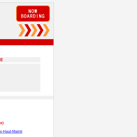
EE
te)
-Haut-Mainil