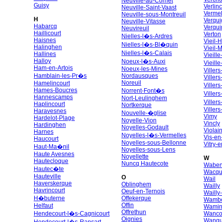
Neuville-au-Cornet
Guisy
Verlin
Neuville-Saint-Vaast
Vermel
Neuville-sous-Montreuil
H
Verqui
Neuville-Vitasse
Habarcq
Verqui
Neuvireuil
Haillicourt
Verton
Nielles-l�s-Ardres
Haisnes
Vieil-
Nielles-l�s-Bl�quin
Halinghen
Vieil-
Nielles-l�s-Calais
Hallines
Vieill
Halloy
Noeux-l�s-Auxi
Vieill
Ham-en-Artois
Noeux-les-Mines
Viller
Hamblain-les-Pr�s
Nordausques
Villers
Noreuil
Hamelincourt
Viller
Hames-Boucres
Norrent-Font�s
Viller
Hannescamps
Nort-Leulinghem
Villers
Haplincourt
Nortkerque
Viller
Haravesnes
Nouvelle-�glise
Vimy
Hardelot-Plage
Noyelle-Vion
Vincly
Hardinghen
Noyelles-Godault
Violai
Harnes
Noyelles-l�s-Vermelles
Vis-en
Haucourt
Noyelles-sous-Bellonne
Vitry-e
Haut-Ma�nil
Noyelles-sous-Lens
Haute Avesnes
Noyellette
W
Hautecloque
Nuncq Hautecote
Wabe
Hautec�te
Wacqu
Hauteville
O
Wail
Haverskerque
Oblinghem
Wailly
Havrincourt
Oeuf-en-Ternois
Waill
H�buterne
Offekerque
Wambe
Offin
Helfaut
Wami
Offrethun
Hendecourt-l�s-Cagnicourt
Wanco
Oignies
Wanqu