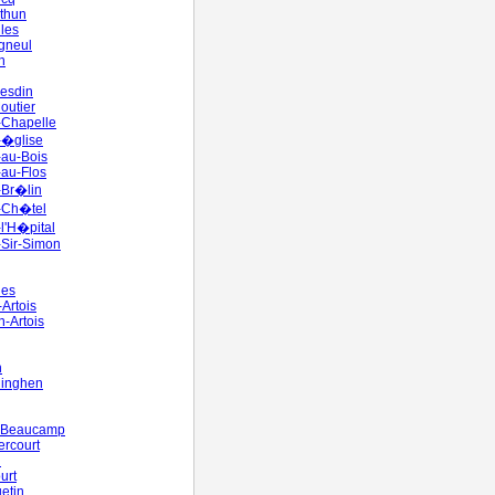
cthun
les
gneul
n
Hesdin
Moutier
e-Chapelle
e-�glise
s-au-Bois
-au-Flos
s-Br�lin
s-Ch�tel
-l'H�pital
s-Sir-Simon
nes
-Artois
n-Artois
n
inghen
y-Beaucamp
rcourt
n
urt
etin