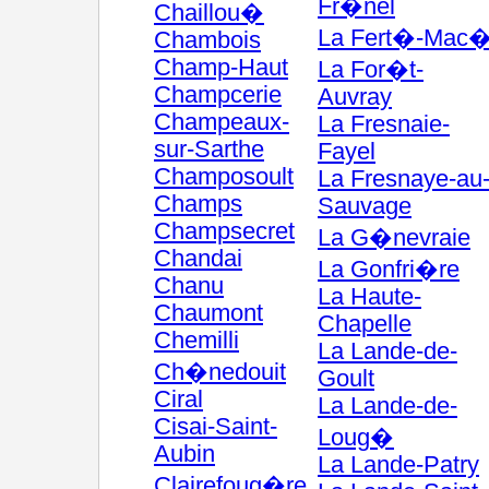
Fr�nel
Chaillou�
La Fert�-Mac
Chambois
Champ-Haut
La For�t-
Champcerie
Auvray
Champeaux-
La Fresnaie-
sur-Sarthe
Fayel
Champosoult
La Fresnaye-au
Champs
Sauvage
Champsecret
La G�nevraie
Chandai
La Gonfri�re
Chanu
La Haute-
Chaumont
Chapelle
Chemilli
La Lande-de-
Ch�nedouit
Goult
Ciral
La Lande-de-
Cisai-Saint-
Loug�
Aubin
La Lande-Patry
Clairefoug�re