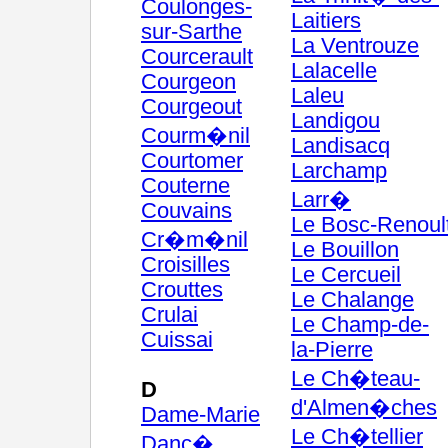
Coulonges-
Laitiers
sur-Sarthe
La Ventrouze
Courcerault
Lalacelle
Courgeon
Laleu
Courgeout
Landigou
Courm�nil
Landisacq
Courtomer
Larchamp
Couterne
Larr�
Couvains
Le Bosc-Renoul
Cr�m�nil
Le Bouillon
Croisilles
Le Cercueil
Crouttes
Le Chalange
Crulai
Le Champ-de-
Cuissai
la-Pierre
Le Ch�teau-
D
d'Almen�ches
Dame-Marie
Le Ch�tellier
Danc�