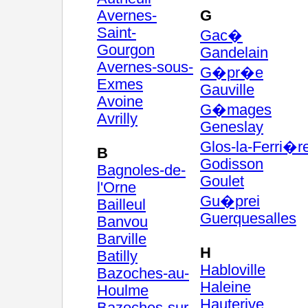
Avernes-
G
Saint-
Gac�
Gourgon
Gandelain
Avernes-sous-
G�pr�e
Exmes
Gauville
Avoine
G�mages
Avrilly
Geneslay
Glos-la-Ferri�r
B
Godisson
Bagnoles-de-
Goulet
l'Orne
Gu�prei
Bailleul
Guerquesalles
Banvou
Barville
H
Batilly
Habloville
Bazoches-au-
Haleine
Houlme
Hauterive