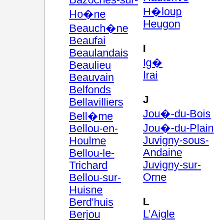
Bazoches-sur-
H�loup
Ho�ne
Heugon
Beauch�ne
Beaufai
I
Beaulandais
Ig�
Beaulieu
Irai
Beauvain
Belfonds
J
Bellavilliers
Jou�-du-Bois
Bell�me
Jou�-du-Plain
Bellou-en-
Juvigny-sous-
Houlme
Andaine
Bellou-le-
Juvigny-sur-
Trichard
Orne
Bellou-sur-
Huisne
L
Berd'huis
L'Aigle
Berjou