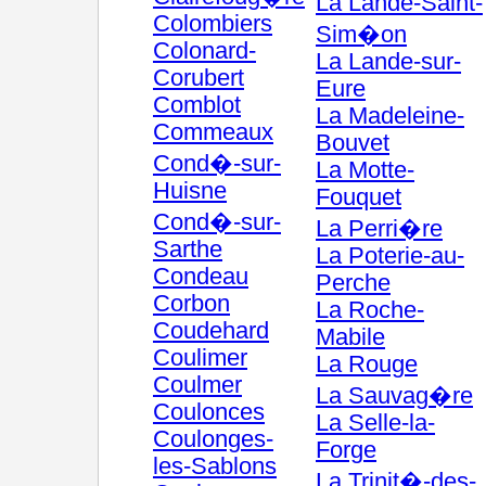
La Lande-Saint-
Colombiers
Sim�on
Colonard-
La Lande-sur-
Corubert
Eure
Comblot
La Madeleine-
Commeaux
Bouvet
Cond�-sur-
La Motte-
Huisne
Fouquet
Cond�-sur-
La Perri�re
Sarthe
La Poterie-au-
Condeau
Perche
Corbon
La Roche-
Coudehard
Mabile
Coulimer
La Rouge
Coulmer
La Sauvag�re
Coulonces
La Selle-la-
Coulonges-
Forge
les-Sablons
La Trinit�-des-