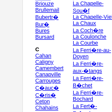
La Chapelle-
Briouze
Brullemail
Sou�f
La Chapelle-Vie
Bubertr�
La Chaux
Bur�
La Coch�re
Bures
La Coulonche
Bursard
La Courbe
C
La Ferri�re-au-
Cahan
Doyen
Caligny
La Ferri�re-
Camembert
aux-�tangs
Canapville
La Ferri�re-
Carrouges
B�chet
C�auc�
La Ferri�re-
C�ris�
Bochard
Ceton
La Fert�-
Chahains