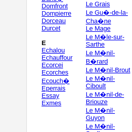
Le Grais
Domfront
Le Gu�-de-la-
Dompierre
Dorceau
Cha�ne
Durcet
Le Mage
Le M�le-sur-
E
Sarthe
Echalou
Le M�nil-
Echauffour
B�rard
Ecorcei
Le M�nil-Brout
Ecorches
Le M�nil-
Ecouch�
Ciboult
Eperrais
Le M�nil-de-
Essay
Briouze
Exmes
Le M�nil-
Guyon
Le M�nil-