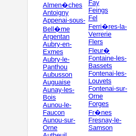
Fay
Almen�ches
Feings
Antoigny
Fel
Appenai-sous-
Ferri�res-la-
Bell�me
Verrerie
Argentan
Flers
Aubry-en-
Fleur�
Exmes
Fontaine-les-
Aubry-le-
Bassets
Panthou
Fontenai-les-
Aubusson
Louvets
Auguaise
Fontenai-sur-
Aunay-les-
Orne
Bois
Forges
Aunou-le-
Faucon
Fr�nes
Aunou-sur-
Fresnay-le-
Orne
Samson
Autheuil