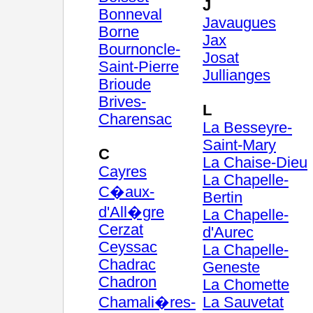
J
Bonneval
Javaugues
Borne
Jax
Bournoncle-
Josat
Saint-Pierre
Jullianges
Brioude
Brives-
L
Charensac
La Besseyre-
Saint-Mary
C
La Chaise-Dieu
Cayres
La Chapelle-
C�aux-
Bertin
d'All�gre
La Chapelle-
Cerzat
d'Aurec
Ceyssac
La Chapelle-
Chadrac
Geneste
Chadron
La Chomette
Chamali�res-
La Sauvetat