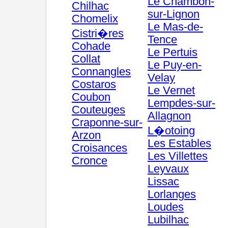
Le Chambon-
Chilhac
sur-Lignon
Chomelix
Le Mas-de-
Cistri�res
Tence
Cohade
Le Pertuis
Collat
Le Puy-en-
Connangles
Velay
Costaros
Le Vernet
Coubon
Lempdes-sur-
Couteuges
Allagnon
Craponne-sur-
L�otoing
Arzon
Les Estables
Croisances
Les Villettes
Cronce
Leyvaux
Lissac
Lorlanges
Loudes
Lubilhac