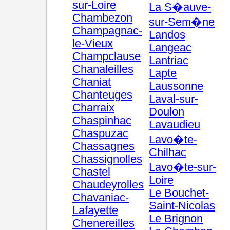
sur-Loire
La S�auve-
Chambezon
sur-Sem�ne
Champagnac-
Landos
le-Vieux
Langeac
Champclause
Lantriac
Chanaleilles
Lapte
Chaniat
Laussonne
Chanteuges
Laval-sur-
Charraix
Doulon
Chaspinhac
Lavaudieu
Chaspuzac
Lavo�te-
Chassagnes
Chilhac
Chassignolles
Lavo�te-sur-
Chastel
Loire
Chaudeyrolles
Le Bouchet-
Chavaniac-
Saint-Nicolas
Lafayette
Le Brignon
Chenereilles