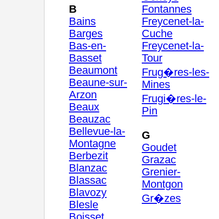
B
Fontannes
Bains
Freycenet-la-
Barges
Cuche
Bas-en-
Freycenet-la-
Basset
Tour
Beaumont
Frug�res-les-
Beaune-sur-
Mines
Arzon
Frugi�res-le-
Beaux
Pin
Beauzac
Bellevue-la-
G
Montagne
Goudet
Berbezit
Grazac
Blanzac
Grenier-
Blassac
Montgon
Blavozy
Gr�zes
Blesle
Boisset