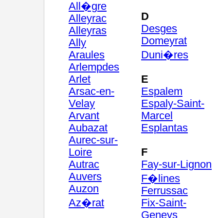
All�gre
D
Alleyrac
Desges
Alleyras
Domeyrat
Ally
Araules
Duni�res
Arlempdes
Arlet
E
Arsac-en-
Espalem
Velay
Espaly-Saint-
Arvant
Marcel
Aubazat
Esplantas
Aurec-sur-
Loire
F
Autrac
Fay-sur-Lignon
Auvers
F�lines
Auzon
Ferrussac
Az�rat
Fix-Saint-
Geneys