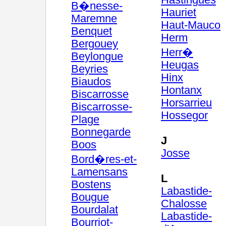
Hastingues
B�nesse-
Hauriet
Maremne
Haut-Mauco
Benquet
Herm
Bergouey
Herr�
Beylongue
Heugas
Beyries
Hinx
Biaudos
Hontanx
Biscarrosse
Horsarrieu
Biscarrosse-
Hossegor
Plage
Bonnegarde
J
Boos
Josse
Bord�res-et-
Lamensans
L
Bostens
Labastide-
Bougue
Chalosse
Bourdalat
Labastide-
Bourriot-