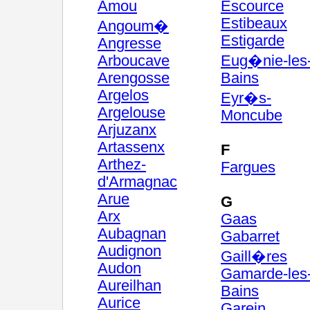
Amou
Escource
Estibeaux
Angoum�
Estigarde
Angresse
Arboucave
Eug�nie-les
Arengosse
Bains
Argelos
Eyr�s-
Argelouse
Moncube
Arjuzanx
Artassenx
F
Arthez-
Fargues
d'Armagnac
Arue
G
Arx
Gaas
Aubagnan
Gabarret
Audignon
Gaill�res
Audon
Gamarde-les
Aureilhan
Bains
Aurice
Garein