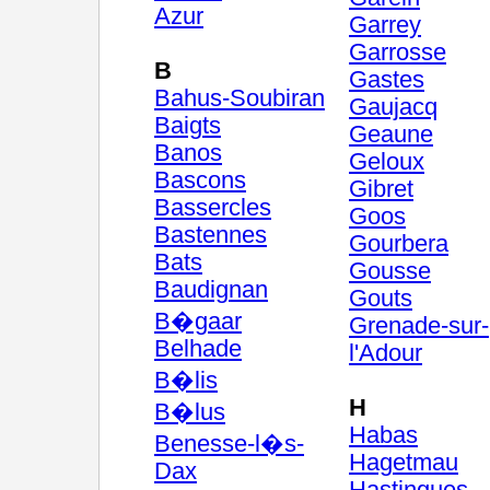
Azur
Garrey
Garrosse
B
Gastes
Bahus-Soubiran
Gaujacq
Baigts
Geaune
Banos
Geloux
Bascons
Gibret
Bassercles
Goos
Bastennes
Gourbera
Bats
Gousse
Baudignan
Gouts
B�gaar
Grenade-sur-
Belhade
l'Adour
B�lis
H
B�lus
Habas
Benesse-l�s-
Hagetmau
Dax