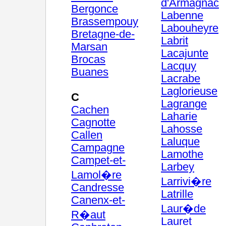
d'Armagnac
Bergonce
Labenne
Brassempouy
Labouheyre
Bretagne-de-
Labrit
Marsan
Lacajunte
Brocas
Lacquy
Buanes
Lacrabe
Laglorieuse
C
Lagrange
Cachen
Laharie
Cagnotte
Lahosse
Callen
Laluque
Campagne
Lamothe
Campet-et-
Larbey
Lamol�re
Larrivi�re
Candresse
Latrille
Canenx-et-
Laur�de
R�aut
Lauret