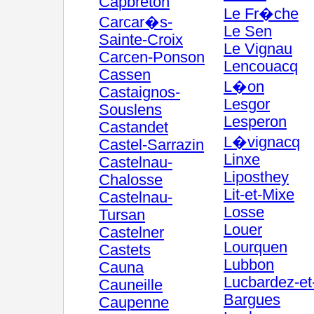
Capbreton
Le Fr�che
Carcar�s-
Le Sen
Sainte-Croix
Le Vignau
Carcen-Ponson
Lencouacq
Cassen
L�on
Castaignos-
Lesgor
Souslens
Lesperon
Castandet
L�vignacq
Castel-Sarrazin
Linxe
Castelnau-
Liposthey
Chalosse
Lit-et-Mixe
Castelnau-
Losse
Tursan
Louer
Castelner
Lourquen
Castets
Lubbon
Cauna
Lucbardez-et
Cauneille
Bargues
Caupenne