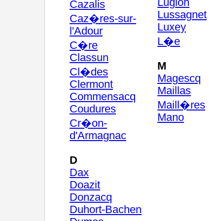
Luglon
Cazalis
Lussagnet
Caz�res-sur-
Luxey
l'Adour
L�e
C�re
Classun
M
Cl�des
Magescq
Clermont
Maillas
Commensacq
Maill�res
Coudures
Mano
Cr�on-
d'Armagnac
D
Dax
Doazit
Donzacq
Duhort-Bachen