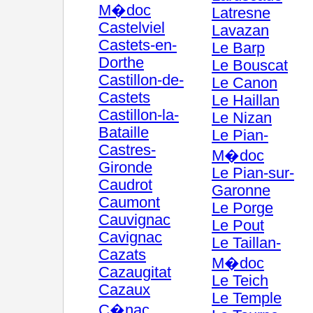
M�doc
Latresne
Castelviel
Lavazan
Castets-en-
Le Barp
Dorthe
Le Bouscat
Castillon-de-
Le Canon
Castets
Le Haillan
Castillon-la-
Le Nizan
Bataille
Le Pian-
Castres-
M�doc
Gironde
Le Pian-sur-
Caudrot
Garonne
Caumont
Le Porge
Cauvignac
Le Pout
Cavignac
Le Taillan-
Cazats
M�doc
Cazaugitat
Le Teich
Cazaux
Le Temple
C�nac