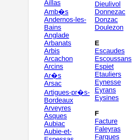
Aillas
Dieulivol
Amb�s
Donnezac
Andernos-les-
Donzac
Bains
Doulezon
Anglade
Arbanats
E
Arbis
Escaudes
Arcachon
Escoussans
Arcins
Espiet
Etauliers
Ar�s
Eynesse
Arsac
Eyrans
Artigues-pr�s-
Eysines
Bordeaux
Arveyres
F
Asques
Facture
Aubiac
Faleyras
Aubie-et-
Fargues
Espessas