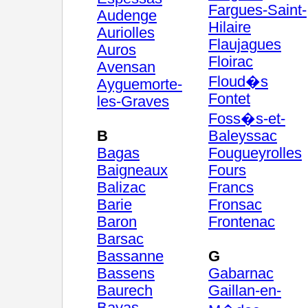
Fargues-Saint-
Audenge
Hilaire
Auriolles
Flaujagues
Auros
Floirac
Avensan
Floud�s
Ayguemorte-
Fontet
les-Graves
Foss�s-et-
B
Baleyssac
Bagas
Fougueyrolles
Baigneaux
Fours
Balizac
Francs
Barie
Fronsac
Baron
Frontenac
Barsac
Bassanne
G
Bassens
Gabarnac
Baurech
Gaillan-en-