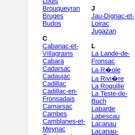
Louis
Brouqueyran
J
Bruges
Jau-Dignac-et-
Budos
Loirac
Jugazan
C
Cabanac-et-
L
Villagrains
La Lande-de-
Cabara
Fronsac
Cadarsac
La R�ole
Cadaujac
La Rivi�re
Cadillac
La Roquille
Cadillac-en-
La Teste-de-
Fronsadais
Buch
Camarsac
Labarde
Cambes
Labescau
Camblanes-et-
Lacanau
Meynac
Lacanau-