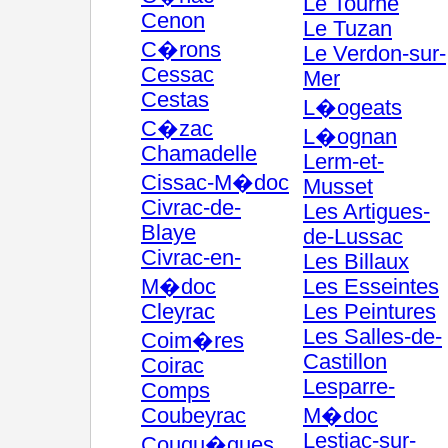
Le Tourne
Cenon
Le Tuzan
C�rons
Le Verdon-sur-
Cessac
Mer
Cestas
L�ogeats
C�zac
L�ognan
Chamadelle
Lerm-et-
Cissac-M�doc
Musset
Civrac-de-
Les Artigues-
Blaye
de-Lussac
Civrac-en-
Les Billaux
M�doc
Les Esseintes
Cleyrac
Les Peintures
Les Salles-de-
Coim�res
Castillon
Coirac
Lesparre-
Comps
Coubeyrac
M�doc
Lestiac-sur-
Couqu�ques