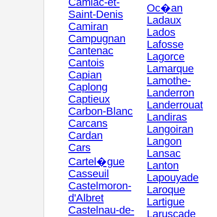
Camiac-et-
Oc�an
Saint-Denis
Ladaux
Camiran
Lados
Campugnan
Lafosse
Cantenac
Lagorce
Cantois
Lamarque
Capian
Lamothe-
Caplong
Landerron
Captieux
Landerrouat
Carbon-Blanc
Landiras
Carcans
Langoiran
Cardan
Langon
Cars
Lansac
Cartel�gue
Lanton
Casseuil
Lapouyade
Castelmoron-
Laroque
d'Albret
Lartigue
Castelnau-de-
Laruscade