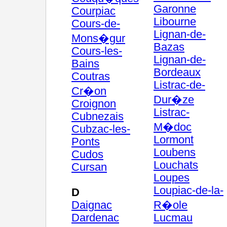
Garonne
Courpiac
Libourne
Cours-de-
Lignan-de-
Mons�gur
Bazas
Cours-les-
Lignan-de-
Bains
Bordeaux
Coutras
Listrac-de-
Cr�on
Dur�ze
Croignon
Listrac-
Cubnezais
M�doc
Cubzac-les-
Lormont
Ponts
Loubens
Cudos
Louchats
Cursan
Loupes
Loupiac-de-la-
D
Daignac
R�ole
Dardenac
Lucmau