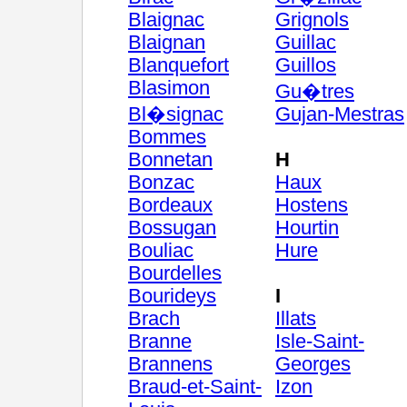
Blaignac
Grignols
Blaignan
Guillac
Blanquefort
Guillos
Blasimon
Gu�tres
Bl�signac
Gujan-Mestras
Bommes
Bonnetan
H
Bonzac
Haux
Bordeaux
Hostens
Bossugan
Hourtin
Bouliac
Hure
Bourdelles
Bourideys
I
Brach
Illats
Branne
Isle-Saint-
Brannens
Georges
Braud-et-Saint-
Izon