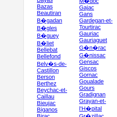
Bayas
M�doc
Bazas
Gajac
Beautiran
Gans
B�gadan
Gardegan-et-
Tourtirac
B�gles
Gauriac
B�guey
Gauriaguet
B�liet
G�n�rac
Bellebat
G�nissac
Bellefond
Gensac
Belv�s-de-
Giscos
Castillon
Gornac
Berson
Goualade
Berthez
Gours
Beychac-et-
Gradignan
Caillau
Grayan-et-
Bieujac
l'H�pital
Biganos
Birac
Gr�zillac