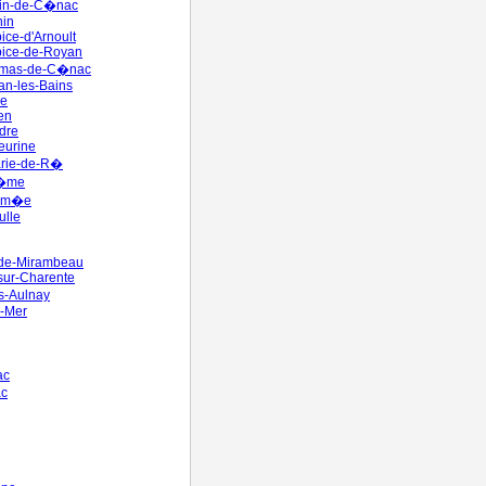
lin-de-C�nac
nin
ice-d'Arnoult
pice-de-Royan
omas-de-C�nac
jan-les-Bains
ze
en
dre
eurine
arie-de-R�
M�me
Ram�e
ulle
-de-Mirambeau
sur-Charente
s-Aulnay
r-Mer
ac
c