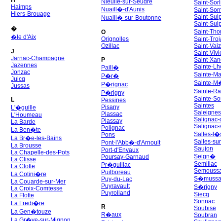
H
Nieulle-sur-Seudre
Saint-Sor
Haimps
Nuaill�-d'Aunis
Saint-Sor
Hiers-Brouage
Saint-Sulp
Nuaill�-sur-Boutonne
Saint-Sul
�
Saint-Th
O
�le d'Aix
Orignolles
Saint-Tro
Ozillac
Saint-Vai
J
Saint-Vivi
Jarnac-Champagne
P
Saint-Xan
Jazennes
Sainte-Lh
Paill�
Jonzac
Sainte-M
P�r�
Juicq
Sainte-
P�rignac
Jussas
Sainte-
P�rigny
Sainte-So
L
Pessines
Saintes
Pisany
L'�guille
Saleignes
Plassac
L'Houmeau
Salignac
Plassay
La Barde
Salignac-
Polignac
La Ben�te
Salles-l�
Pons
La Br�e-les-Bains
Salles-su
Pont-l'Abb�-d'Arnoult
La Brousse
Saujon
Port-d'Envaux
La Chapelle-des-Pots
Seign�
Poursay-Garnaud
La Clisse
Semillac
Pr�guillac
La Clotte
Semouss
Puilboreau
La Cotini�re
S�mussa
Puy-du-Lac
La Couarde-sur-Mer
Puyravault
S�rigny
La Croix-Comtesse
Puyrolland
Siecq
La Flotte
Sonnac
La Fredi�re
R
Soubise
La Gen�touze
R�aux
Soubran
La Gr�ve-sur-Mignon