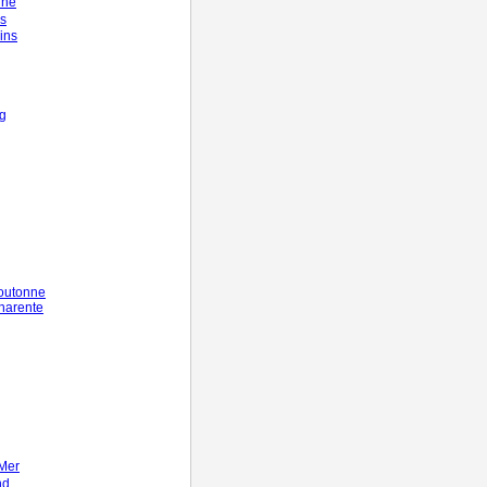
nne
s
ins
rg
outonne
harente
Mer
nd