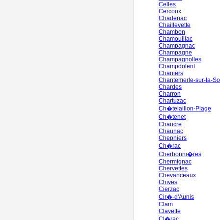
Celles
Cercoux
Chadenac
Chaillevette
Chambon
Chamouillac
Champagnac
Champagne
Champagnolles
Champdolent
Chaniers
Chantemerle-sur-la-So
Chardes
Charron
Chartuzac
Ch�telaillon-Plage
Ch�tenet
Chaucre
Chaunac
Chepniers
Ch�rac
Cherbonni�res
Chermignac
Chervettes
Chevanceaux
Chives
Cierzac
Cir�-d'Aunis
Clam
Clavette
Cl�rac