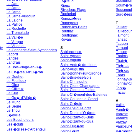
Souligno
R�taud
La Jard
Soum�ra
Rioux
La Jarne
Rivedoux-Plage
Sousmoul
La Jarrie
Rochefort
Surg�res
La Jarrie-Audouin
Romazi�res
La Laigne
Romegoux
T
La Pallice
Ronce-les-Bains
Taillant
La Rochelle
Rouffiac
Taillebou
La Tremblade
Rouffignac
Talmont
La Vall�e
Royan
Tanzac
La Vergne
Taugon
La Villedieu
S
Ternant
ie
La-Gripperie-Saint-Symphorien
Sablonceaux
Tesson
Lagord
Saint-Agnant
Thaims
Landes
Saint-Aigulin
Thair�
Landrais
Saint-Andr�-de-Lidon
Th�nac
Le Bois-Plage-en-R�
Saint-Augustin
Th�zac
Le Ch�teau-d'Ol�ron
Saint-Bonnet-sur-Gironde
Thors
Le Douhet
Saint-Bris-des-Bois
Tonnay-B
Le Fouilloux
Saint-Christophe
Tonnay-C
Le Gicq
Saint-Ciers-Champagne
Torx�
Le Gillieux
Saint-Ciers-du-Taillon
Trizay
Le Gua
Saint-Cl�ment-des-Baleines
Le Gu�-d'All�r�
Saint-Coutant-le-Grand
V
Le Mung
Saint-Cr�pin
Vallet
Le Seure
Saint-Cyr-du-Doret
Vandr�
Le Thou
Saint-Denis-d'Ol�ron
Vanzac
L�oville
Saint-Dizant-du-Bois
Varaize
Les Boucholeurs
Saint-Dizant-du-Gua
Varzay
Les �duts
Saint-Eug�ne
Vaux-sur-
Les �glises-d'Argenteuil
Saint-F�lix
V�n�ra