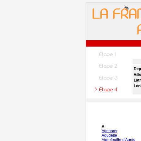
Dep
Vill
Lati
Lon
A
Agonnay
Agudelle
Aigrefeuille-d'Aunis