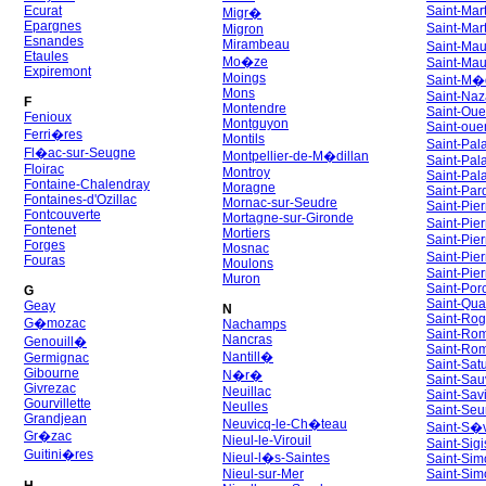
Ecurat
Saint-Mar
Migr�
Epargnes
Saint-Mar
Migron
Esnandes
Mirambeau
Saint-Ma
Etaules
Mo�ze
Saint-Mau
Expiremont
Moings
Saint-M�
Mons
Saint-Naz
F
Montendre
Saint-Ou
Fenioux
Montguyon
Saint-oue
Ferri�res
Montils
Saint-Pal
Fl�ac-sur-Seugne
Montpellier-de-M�dillan
Saint-Pala
Floirac
Montroy
Saint-Pal
Fontaine-Chalendray
Moragne
Saint-Par
Fontaines-d'Ozillac
Mornac-sur-Seudre
Saint-Pier
Fontcouverte
Mortagne-sur-Gironde
Saint-Pie
Fontenet
Mortiers
Saint-Pier
Forges
Mosnac
Saint-Pier
Fouras
Moulons
Saint-Pier
Muron
Saint-Por
G
Saint-Qu
Geay
N
Saint-Rog
G�mozac
Nachamps
Saint-Ro
Nancras
Genouill�
Saint-Rom
Nantill�
Germignac
Saint-Sat
Gibourne
N�r�
Saint-Sau
Givrezac
Neuillac
Saint-Sav
Gourvillette
Neulles
Saint-Seu
Grandjean
Neuvicq-le-Ch�teau
Saint-S�v
Gr�zac
Nieul-le-Virouil
Saint-Sig
Guitini�res
Nieul-l�s-Saintes
Saint-Sim
Nieul-sur-Mer
Saint-Sim