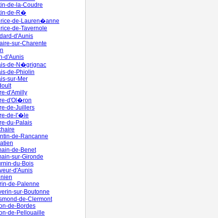
tin-de-la-Coudre
tin-de-R�
urice-de-Lauren�anne
rice-de-Tavernole
dard-d'Aunis
aire-sur-Charente
en
n-d'Aunis
ais-de-N�grignac
is-de-Phiolin
ais-sur-Mer
doult
re-d'Amilly
rre-d'Ol�ron
re-de-Juillers
re-de-l'�le
re-du-Palais
chaire
antin-de-Rancanne
atien
main-de-Benet
ain-sur-Gironde
urnin-du-Bois
veur-d'Aunis
inien
rin-de-Palenne
erin-sur-Boutonne
ismond-de-Clermont
on-de-Bordes
on-de-Pellouaille