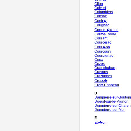
Clion
Coivert
Colombiers
Consac
Contr�
Corignac
Corme-�cluse
Corme-Royal
Courant
Courcerac
Cour�on
Courcoury
Courpignac
Coux
Cozes
Cramchaban
Cravans
Crazannes
Cress�
Croix-Chapeau
D
Dampierre-sur-Bouton
Doeuil-sur-le-Mignon
Dompierre-sur-Charen
Dompierre-sur-Mer
E
Eb�on