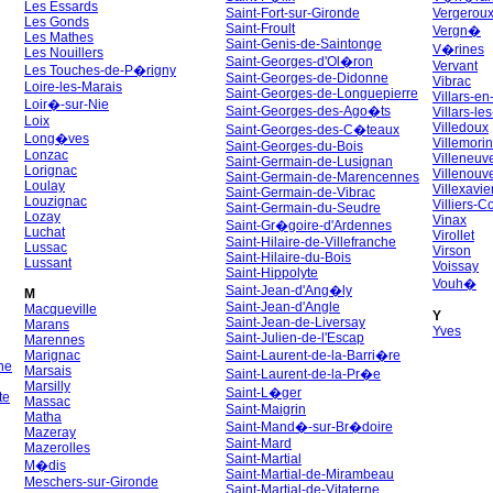
Les Essards
Saint-Fort-sur-Gironde
Vergerou
Les Gonds
Saint-Froult
Vergn�
Les Mathes
Saint-Genis-de-Saintonge
V�rines
Les Nouillers
Saint-Georges-d'Ol�ron
Vervant
Les Touches-de-P�rigny
Saint-Georges-de-Didonne
Vibrac
Loire-les-Marais
Saint-Georges-de-Longuepierre
Villars-e
Loir�-sur-Nie
Saint-Georges-des-Ago�ts
Villars-le
Loix
Villedoux
Saint-Georges-des-C�teaux
Long�ves
Villemorin
Saint-Georges-du-Bois
Lonzac
Villeneuv
Saint-Germain-de-Lusignan
Lorignac
Villenouve
Saint-Germain-de-Marencennes
Loulay
Villexavie
Saint-Germain-de-Vibrac
Louzignac
Villiers-C
Saint-Germain-du-Seudre
Lozay
Vinax
Saint-Gr�goire-d'Ardennes
Luchat
Virollet
Saint-Hilaire-de-Villefranche
Lussac
Virson
Saint-Hilaire-du-Bois
Lussant
Voissay
Saint-Hippolyte
Vouh�
Saint-Jean-d'Ang�ly
M
Saint-Jean-d'Angle
Macqueville
Y
Saint-Jean-de-Liversay
Marans
Yves
Saint-Julien-de-l'Escap
Marennes
Marignac
Saint-Laurent-de-la-Barri�re
ne
Marsais
Saint-Laurent-de-la-Pr�e
Marsilly
Saint-L�ger
te
Massac
Saint-Maigrin
Matha
Saint-Mand�-sur-Br�doire
Mazeray
Saint-Mard
Mazerolles
Saint-Martial
M�dis
Saint-Martial-de-Mirambeau
Meschers-sur-Gironde
Saint-Martial-de-Vitaterne