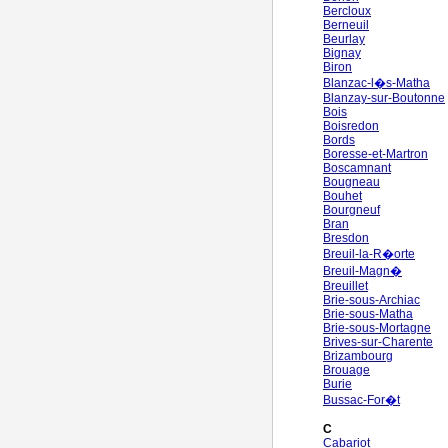
Bercloux
Berneuil
Beurlay
Bignay
Biron
Blanzac-l�s-Matha
Blanzay-sur-Boutonne
Bois
Boisredon
Bords
Boresse-et-Martron
Boscamnant
Bougneau
Bouhet
Bourgneuf
Bran
Bresdon
Breuil-la-R�orte
Breuil-Magn�
Breuillet
Brie-sous-Archiac
Brie-sous-Matha
Brie-sous-Mortagne
Brives-sur-Charente
Brizambourg
Brouage
Burie
Bussac-For�t
C
Cabariot