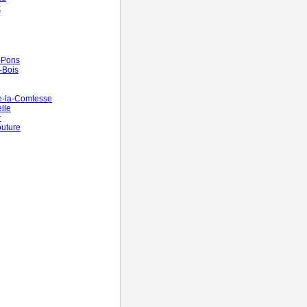
x
n-Pons
s-Bois
e-la-Comtesse
lle
r
outure