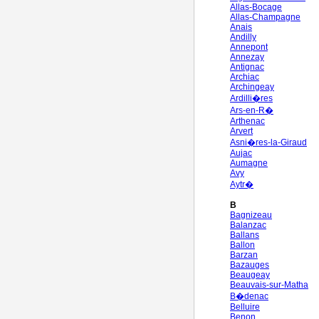
Allas-Bocage
Allas-Champagne
Anais
Andilly
Annepont
Annezay
Antignac
Archiac
Archingeay
Ardilli�res
Ars-en-R�
Arthenac
Arvert
Asni�res-la-Giraud
Aujac
Aumagne
Avy
Aytr�
B
Bagnizeau
Balanzac
Ballans
Ballon
Barzan
Bazauges
Beaugeay
Beauvais-sur-Matha
B�denac
Belluire
Benon