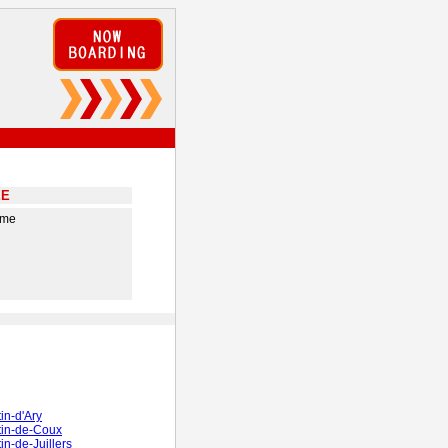
EE
ime
in-d'Ary
tin-de-Coux
in-de-Juillers