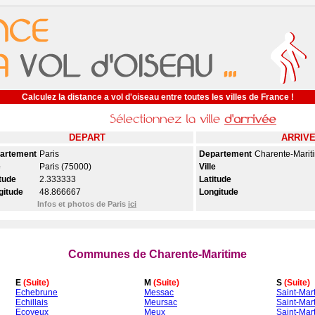
Calculez la distance a vol d'oiseau entre toutes les villes de France !
DEPART
ARRIV
artement
Paris
Departement
Charente-Marit
e
Paris (75000)
Ville
tude
2.333333
Latitude
gitude
48.866667
Longitude
Infos et photos de Paris
ici
Communes de Charente-Maritime
E
(Suite)
M
(Suite)
S
(Suite)
Echebrune
Messac
Saint-Mart
Echillais
Meursac
Saint-Mar
Ecoyeux
Meux
Saint-Mart