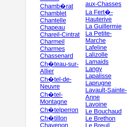
aux-Chasses
Chamb�rat
La Fert�-
Chamblet
Hauterive
Chantelle
La Guillermie
Chapeau
La Petite-
Chareil-Cintrat
Marche
Charmeil
Lafeline
Charmes
Lalizolle
Chassenard
Lamaids
Ch�teau-sur-
Langy
Allier
Lapalisse
Ch�tel-de-
Laprugne
Neuvre
Lavault-Sainte-
Ch�tel-
Anne
Montagne
Lavoine
Ch�telperron
Le Bouchaud
Ch�tillon
Le Brethon
Chavenon
Le Breuil