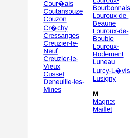
Louroux-
Cour�ais
Bourbonnais
Coutansouze
Louroux-de-
Couzon
Beaune
Cr�chy
Louroux-de-
Cressanges
Bouble
Creuzier-le-
Louroux-
Neuf
Hodement
Creuzier-le-
Luneau
Vieux
Lurcy-L�vis
Cusset
Lusigny
Deneuille-les-
Mines
M
Magnet
Maillet