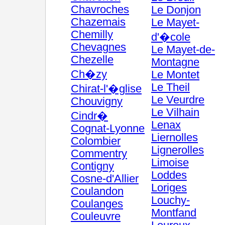
Chavroches
Le Donjon
Chazemais
Le Mayet-
Chemilly
d'�cole
Chevagnes
Le Mayet-de-
Chezelle
Montagne
Ch�zy
Le Montet
Le Theil
Chirat-l'�glise
Le Veurdre
Chouvigny
Le Vilhain
Cindr�
Lenax
Cognat-Lyonne
Liernolles
Colombier
Lignerolles
Commentry
Limoise
Contigny
Loddes
Cosne-d'Allier
Loriges
Coulandon
Louchy-
Coulanges
Montfand
Couleuvre