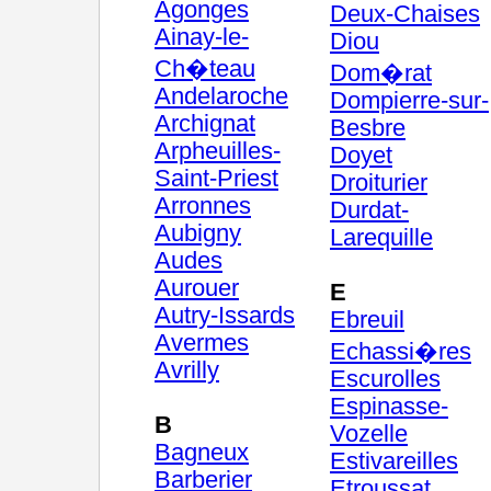
Agonges
Deux-Chaises
Ainay-le-
Diou
Ch�teau
Dom�rat
Andelaroche
Dompierre-sur-
Archignat
Besbre
Arpheuilles-
Doyet
Saint-Priest
Droiturier
Arronnes
Durdat-
Aubigny
Larequille
Audes
Aurouer
E
Autry-Issards
Ebreuil
Avermes
Echassi�res
Avrilly
Escurolles
Espinasse-
B
Vozelle
Bagneux
Estivareilles
Barberier
Etroussat