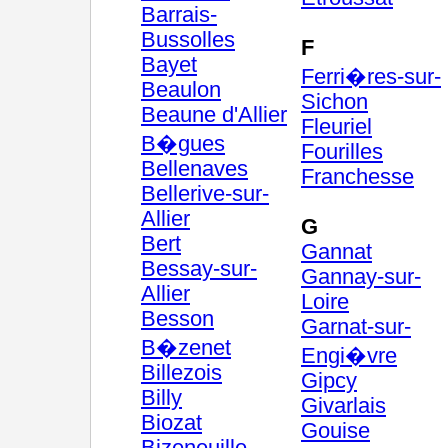
Barrais-
Bussolles
F
Bayet
Ferri�res-sur-
Beaulon
Sichon
Beaune d'Allier
Fleuriel
B�gues
Fourilles
Bellenaves
Franchesse
Bellerive-sur-
Allier
G
Bert
Gannat
Bessay-sur-
Gannay-sur-
Allier
Loire
Besson
Garnat-sur-
B�zenet
Engi�vre
Billezois
Gipcy
Billy
Givarlais
Biozat
Gouise