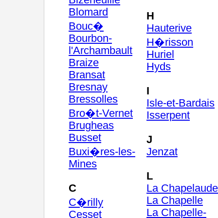
Bizeneuille
Blomard
H
Bouc�
Hauterive
Bourbon-
H�risson
l'Archambault
Huriel
Braize
Hyds
Bransat
Bresnay
I
Bressolles
Isle-et-Bardais
Bro�t-Vernet
Isserpent
Brugheas
Busset
J
Buxi�res-les-
Jenzat
Mines
L
C
La Chapelaude
La Chapelle
C�rilly
La Chapelle-
Cesset