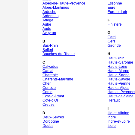
Alpes-de-Haute-Provence
Essonne
Alpes-Maritimes
Eure
Ardeche
Eure-et-Loir
Ardennes
Ariege
F
Aube
Finistere
Aude
Aveyron
G
Gard
B
Gers
Bas-Rhin
Gironde
Belfort
Bouches-du-Rhone
H
Haut-Rhin
C
Haute-Garonne
Calvados
Haute-Loire
Cantal
Haute-Marne
Charente
Haute-Saone
Charente-Maritime
Haute-Savoie
Cher
Haute-Vienne
Correze
Hautes Alpes
Corse
Hautes-Pyrenee
Cote-d'Armor
Hauts-de-Seine
Cote-d'Or
Herault
Creuse
I
D
Ille-et-Vilaine
Deux-Sevres
Indre
Dordogne
Indre-et-Loire
Doubs
Isere