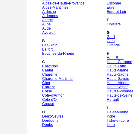
Alpes-de-Haute-Provence
Essonne
Alpes-Maritimes
Eure
Ardeche
Eure-et-Loir
Ardennes
Ariege
F
Aube
Finistere
Aude
Aveyron
G
Gard
B
Gers
Bas-Rhin
Gironde
Belfort
Bouches-du-Rhone
H
Haut-Rhin
C
Haute-Garonne
Calvados
Haute-Loire
Cantal
Haute-Marne
Charente
Haute-Saone
Charente-Maritime
Haute-Savoie
Cher
Haute-Vienne
Correze
Hautes Alpes
Corse
Hautes-Pyrenee
Cote-d'Armor
Hauts-de-Seine
Cote-d'Or
Herault
Creuse
I
D
Ille-et-Vilaine
Deux-Sevres
Indre
Dordogne
Indre-et-Loire
Doubs
Isere