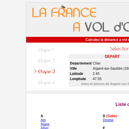
Calculez la distance a vol 
DEPART
Departement
Cher
Ville
Argent-sur-Sauldre (1
Latitude
2.45
Longitude
47.55
Infos et photos de Argent-sur-
Liste
A
D
(Suite)
Ain
Drome
Aisne
Allier
E