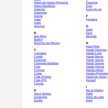
Alpes-de-Haute-Provence
Essonne
Alpes-Maritimes
Eure
Ardeche
Eure-et-Loir
Ardennes
Ariege
F
Aube
Finistere
Aude
Aveyron
G
Gard
B
Gers
Bas-Rhin
Gironde
Belfort
Bouches-du-Rhone
H
Haut-Rhin
C
Haute-Garonne
Calvados
Haute-Loire
Cantal
Haute-Marne
Charente
Haute-Saone
Charente-Maritime
Haute-Savoie
Cher
Haute-Vienne
Correze
Hautes Alpes
Corse
Hautes-Pyrenee
Cote-d'Armor
Hauts-de-Seine
Cote-d'Or
Herault
Creuse
I
D
Ille-et-Vilaine
Deux-Sevres
Indre
Dordogne
Indre-et-Loire
Doubs
Isere