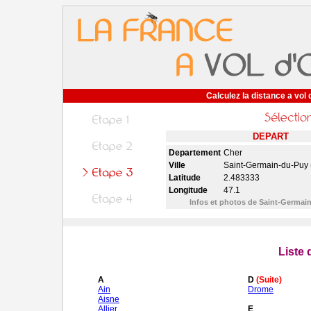
Calculez la distance a vol 
DEPART
Departement
Cher
Ville
Saint-Germain-du-Puy 
Latitude
2.483333
Longitude
47.1
Infos et photos de Saint-Germa
Liste
A
D
(Suite)
Ain
Drome
Aisne
Allier
E