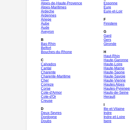
Alpes-de-Haute-Provence
Essonne
Alpes-Maritimes
Eure
Ardeche
Eure-et-Loir
Ardennes
Ariege
F
Aube
Finistere
Aude
Aveyron
G
Gard
B
Gers
Bas-Rhin
Gironde
Belfort
Bouches-du-Rhone
H
Haut-Rhin
C
Haute-Garonne
Calvados
Haute-Loire
Cantal
Haute-Marne
Charente
Haute-Saone
Charente-Maritime
Haute-Savoie
Cher
Haute-Vienne
Correze
Hautes Alpes
Corse
Hautes-Pyrenee
Cote-d'Armor
Hauts-de-Seine
Cote-d'Or
Herault
Creuse
I
D
Ille-et-Vilaine
Deux-Sevres
Indre
Dordogne
Indre-et-Loire
Doubs
Isere