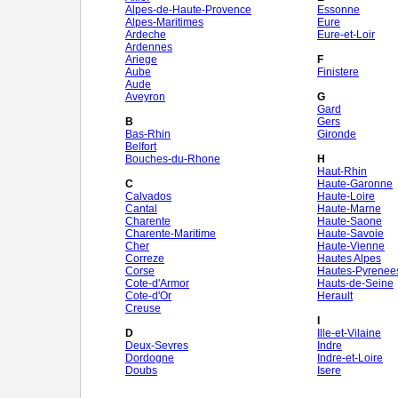
Alpes-de-Haute-Provence
Essonne
Alpes-Maritimes
Eure
Ardeche
Eure-et-Loir
Ardennes
Ariege
F
Aube
Finistere
Aude
Aveyron
G
Gard
B
Gers
Bas-Rhin
Gironde
Belfort
Bouches-du-Rhone
H
Haut-Rhin
C
Haute-Garonne
Calvados
Haute-Loire
Cantal
Haute-Marne
Charente
Haute-Saone
Charente-Maritime
Haute-Savoie
Cher
Haute-Vienne
Correze
Hautes Alpes
Corse
Hautes-Pyrenee
Cote-d'Armor
Hauts-de-Seine
Cote-d'Or
Herault
Creuse
I
D
Ille-et-Vilaine
Deux-Sevres
Indre
Dordogne
Indre-et-Loire
Doubs
Isere