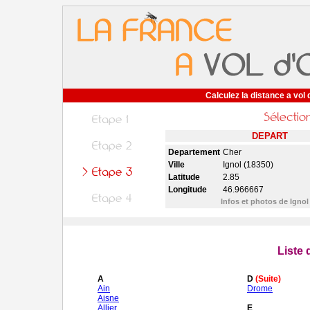
Calculez la distance a vol 
DEPART
Departement
Cher
Ville
Ignol (18350)
Latitude
2.85
Longitude
46.966667
Infos et photos de Igno
Liste
A
D
(Suite)
Ain
Drome
Aisne
Allier
E