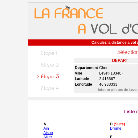
Calculez la distance a vol 
DEPART
Departement
Cher
Ville
Levet (18340)
Latitude
2.416667
Longitude
46.933333
Infos et photos de Leve
Liste
A
D
(Suite)
Ain
Drome
Aisne
Allier
E