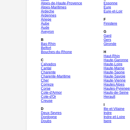
Alpes-de-Haute-Provence
Essonne
Alpes-Maritimes
Eure
Ardeche
Eure-et-Loir
Ardennes
Ariege
F
Aube
Finistere
Aude
Aveyron
G
Gard
B
Gers
Bas-Rhin
Gironde
Belfort
Bouches-du-Rhone
H
Haut-Rhin
C
Haute-Garonne
Calvados
Haute-Loire
Cantal
Haute-Marne
Charente
Haute-Saone
Charente-Maritime
Haute-Savoie
Cher
Haute-Vienne
Correze
Hautes Alpes
Corse
Hautes-Pyrenee
Cote-d'Armor
Hauts-de-Seine
Cote-d'Or
Herault
Creuse
I
D
Ille-et-Vilaine
Deux-Sevres
Indre
Dordogne
Indre-et-Loire
Doubs
Isere