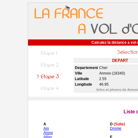
Calculez la distance a vol 
DEPART
Departement
Cher
Ville
Annoix (18340)
Latitude
2.55
Longitude
46.95
Infos et photos de Anno
Liste
A
D
(Suite)
Ain
Drome
Aisne
Allier
E