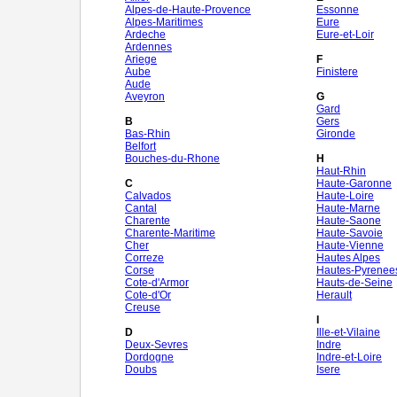
Alpes-de-Haute-Provence
Essonne
Alpes-Maritimes
Eure
Ardeche
Eure-et-Loir
Ardennes
Ariege
F
Aube
Finistere
Aude
Aveyron
G
Gard
B
Gers
Bas-Rhin
Gironde
Belfort
Bouches-du-Rhone
H
Haut-Rhin
C
Haute-Garonne
Calvados
Haute-Loire
Cantal
Haute-Marne
Charente
Haute-Saone
Charente-Maritime
Haute-Savoie
Cher
Haute-Vienne
Correze
Hautes Alpes
Corse
Hautes-Pyrenee
Cote-d'Armor
Hauts-de-Seine
Cote-d'Or
Herault
Creuse
I
D
Ille-et-Vilaine
Deux-Sevres
Indre
Dordogne
Indre-et-Loire
Doubs
Isere