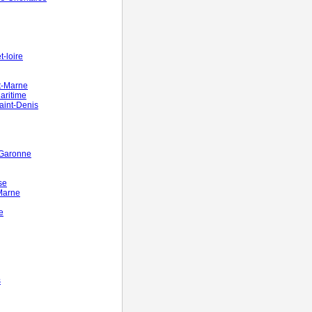
-loire
t-Marne
aritime
aint-Denis
-Garonne
se
Marne
e
s