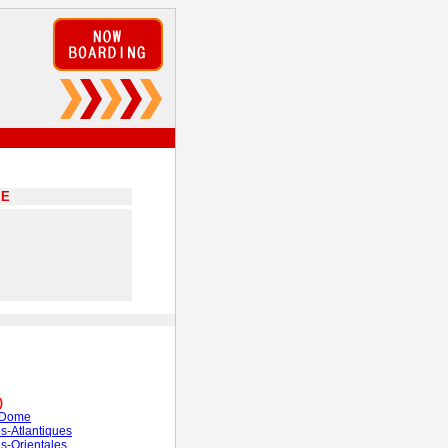
EE
)
-Dome
s-Atlantiques
s-Orientales