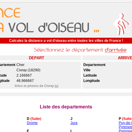
Calculez la distance a vol d'oiseau entre toutes les villes de France !
DEPART
ARRIV
artement
Cher
Departement
e
Civray (18290)
Ville
tude
2.166667
Latitude
gitude
46.966667
Longitude
Infos et photos de Civray
ici
Liste des departements
D
(Suite)
J
P
(Suite
Drome
Jura
Puy-de
Pyrenee
E
L
Pyrenee