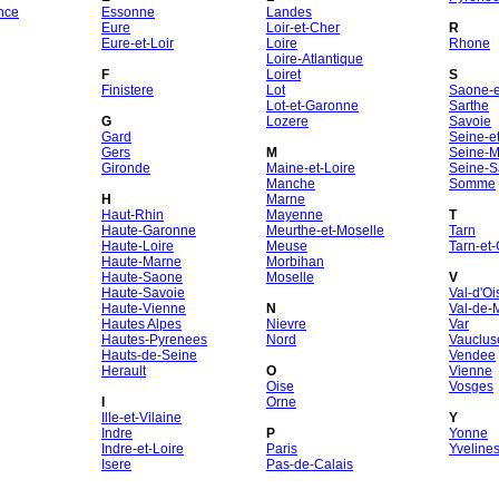
nce
Essonne
Landes
Eure
Loir-et-Cher
R
Eure-et-Loir
Loire
Rhone
Loire-Atlantique
F
Loiret
S
Finistere
Lot
Saone-et
Lot-et-Garonne
Sarthe
G
Lozere
Savoie
Gard
Seine-e
Gers
M
Seine-M
Gironde
Maine-et-Loire
Seine-S
Manche
Somme
H
Marne
Haut-Rhin
Mayenne
T
Haute-Garonne
Meurthe-et-Moselle
Tarn
Haute-Loire
Meuse
Tarn-et
Haute-Marne
Morbihan
Haute-Saone
Moselle
V
Haute-Savoie
Val-d'Oi
Haute-Vienne
N
Val-de-
Hautes Alpes
Nievre
Var
Hautes-Pyrenees
Nord
Vauclus
Hauts-de-Seine
Vendee
Herault
O
Vienne
Oise
Vosges
I
Orne
Ille-et-Vilaine
Y
Indre
P
Yonne
Indre-et-Loire
Paris
Yveline
Isere
Pas-de-Calais