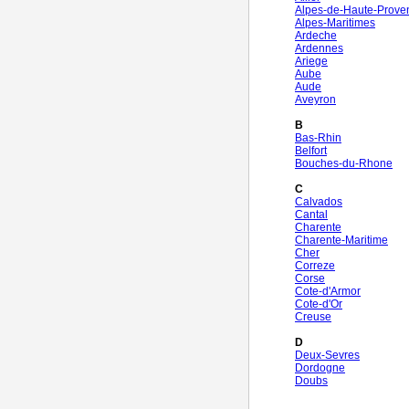
Alpes-de-Haute-Prove
Alpes-Maritimes
Ardeche
Ardennes
Ariege
Aube
Aude
Aveyron
B
Bas-Rhin
Belfort
Bouches-du-Rhone
C
Calvados
Cantal
Charente
Charente-Maritime
Cher
Correze
Corse
Cote-d'Armor
Cote-d'Or
Creuse
D
Deux-Sevres
Dordogne
Doubs