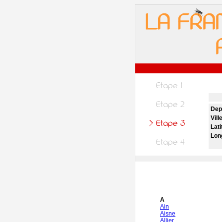
Dep
Vill
Lati
Lon
A
Ain
Aisne
Allier