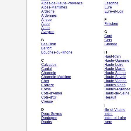
Alpes-de-Haute-Provence
Essonne
Alpes-Maritimes
Eure
Ardeche
Eure-et-Loir
Ardennes
Ariege
F
Aube
Finistere
Aude
Aveyron
G
Gard
B
Gers
Bas-Rhin
Gironde
Belfort
Bouches-du-Rhone
H
Haut-Rhin
C
Haute-Garonne
Calvados
Haute-Loire
Cantal
Haute-Marne
Charente
Haute-Saone
Charente-Maritime
Haute-Savoie
Cher
Haute-Vienne
Correze
Hautes Alpes
Corse
Hautes-Pyrenee
Cote-d'Armor
Hauts-de-Seine
Cote-d'Or
Herault
Creuse
I
D
Ille-et-Vilaine
Deux-Sevres
Indre
Dordogne
Indre-et-Loire
Doubs
Isere