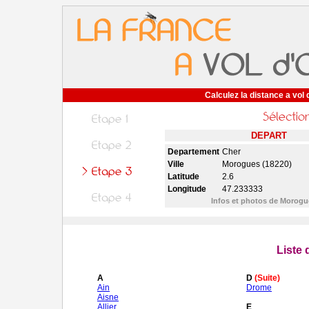
Calculez la distance a vol 
DEPART
Departement
Cher
Ville
Morogues (18220)
Latitude
2.6
Longitude
47.233333
Infos et photos de Morog
Liste
A
D
(Suite)
Ain
Drome
Aisne
Allier
E