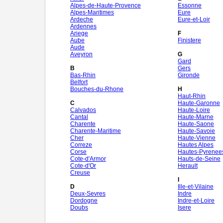
Alpes-de-Haute-Provence
Essonne
Alpes-Maritimes
Eure
Ardeche
Eure-et-Loir
Ardennes
Ariege
F
Aube
Finistere
Aude
Aveyron
G
Gard
B
Gers
Bas-Rhin
Gironde
Belfort
Bouches-du-Rhone
H
Haut-Rhin
C
Haute-Garonne
Calvados
Haute-Loire
Cantal
Haute-Marne
Charente
Haute-Saone
Charente-Maritime
Haute-Savoie
Cher
Haute-Vienne
Correze
Hautes Alpes
Corse
Hautes-Pyrenee
Cote-d'Armor
Hauts-de-Seine
Cote-d'Or
Herault
Creuse
I
D
Ille-et-Vilaine
Deux-Sevres
Indre
Dordogne
Indre-et-Loire
Doubs
Isere