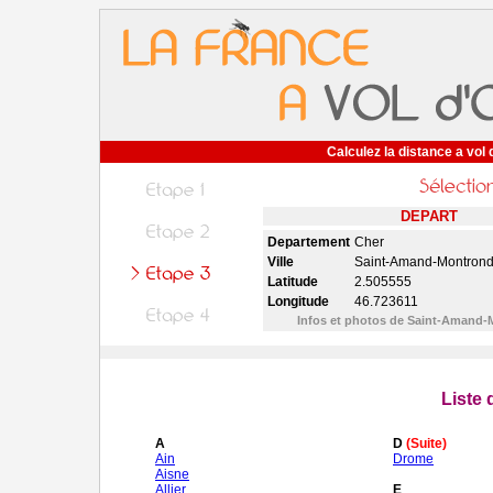
Calculez la distance a vol 
DEPART
Departement
Cher
Ville
Saint-Amand-Montrond
Latitude
2.505555
Longitude
46.723611
Infos et photos de Saint-Amand
Liste
A
D
(Suite)
Ain
Drome
Aisne
Allier
E