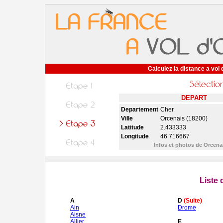
Calculez la distance a vol 
DEPART
Departement
Cher
Ville
Orcenais (18200)
Latitude
2.433333
Longitude
46.716667
Infos et photos de Orcena
Liste
A
D
(Suite)
Ain
Drome
Aisne
Allier
E