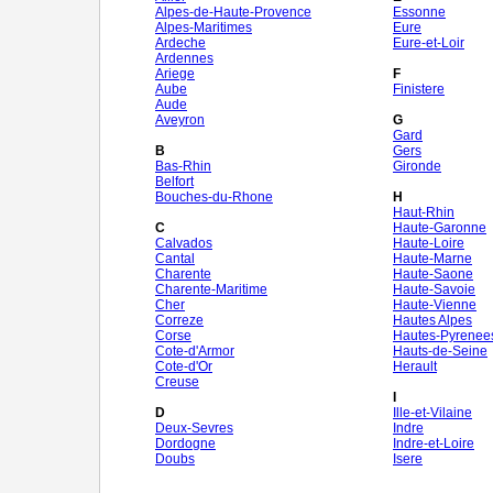
Alpes-de-Haute-Provence
Essonne
Alpes-Maritimes
Eure
Ardeche
Eure-et-Loir
Ardennes
Ariege
F
Aube
Finistere
Aude
Aveyron
G
Gard
B
Gers
Bas-Rhin
Gironde
Belfort
Bouches-du-Rhone
H
Haut-Rhin
C
Haute-Garonne
Calvados
Haute-Loire
Cantal
Haute-Marne
Charente
Haute-Saone
Charente-Maritime
Haute-Savoie
Cher
Haute-Vienne
Correze
Hautes Alpes
Corse
Hautes-Pyrenee
Cote-d'Armor
Hauts-de-Seine
Cote-d'Or
Herault
Creuse
I
D
Ille-et-Vilaine
Deux-Sevres
Indre
Dordogne
Indre-et-Loire
Doubs
Isere