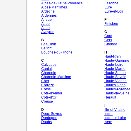
Alpes-de-Haute-Provence
Essonne
Alpes-Maritimes
Eure
Ardeche
Eure-et-Loir
Ardennes
Ariege
F
Aube
Finistere
Aude
Aveyron
G
Gard
B
Gers
Bas-Rhin
Gironde
Belfort
Bouches-du-Rhone
H
Haut-Rhin
C
Haute-Garonne
Calvados
Haute-Loire
Cantal
Haute-Marne
Charente
Haute-Saone
Charente-Maritime
Haute-Savoie
Cher
Haute-Vienne
Correze
Hautes Alpes
Corse
Hautes-Pyrenee
Cote-d'Armor
Hauts-de-Seine
Cote-d'Or
Herault
Creuse
I
D
Ille-et-Vilaine
Deux-Sevres
Indre
Dordogne
Indre-et-Loire
Doubs
Isere