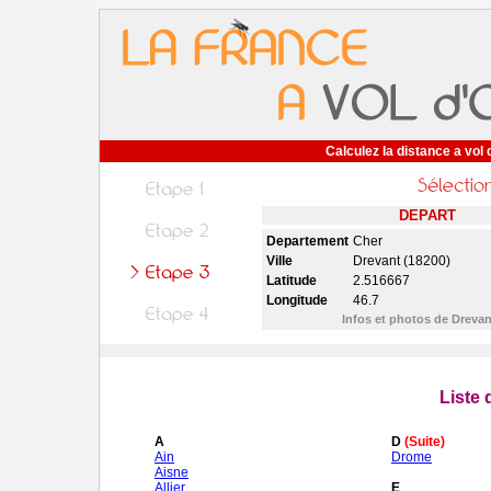
Calculez la distance a vol 
DEPART
Departement
Cher
Ville
Drevant (18200)
Latitude
2.516667
Longitude
46.7
Infos et photos de Dreva
Liste
A
D
(Suite)
Ain
Drome
Aisne
Allier
E