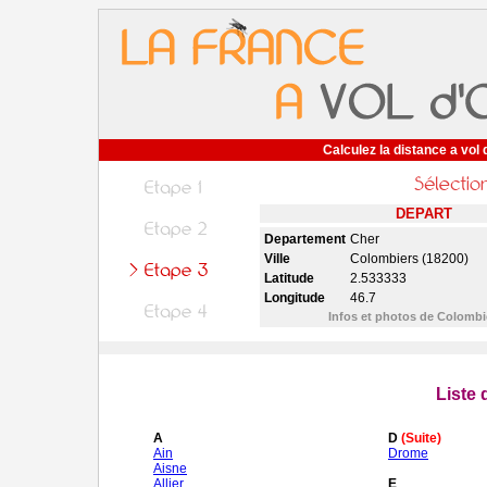
Calculez la distance a vol 
DEPART
Departement
Cher
Ville
Colombiers (18200)
Latitude
2.533333
Longitude
46.7
Infos et photos de Colomb
Liste
A
D
(Suite)
Ain
Drome
Aisne
Allier
E