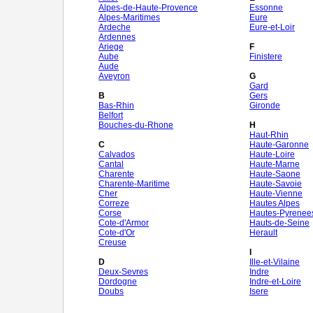
Alpes-de-Haute-Provence
Essonne
Alpes-Maritimes
Eure
Ardeche
Eure-et-Loir
Ardennes
Ariege
F
Aube
Finistere
Aude
Aveyron
G
Gard
B
Gers
Bas-Rhin
Gironde
Belfort
Bouches-du-Rhone
H
Haut-Rhin
C
Haute-Garonne
Calvados
Haute-Loire
Cantal
Haute-Marne
Charente
Haute-Saone
Charente-Maritime
Haute-Savoie
Cher
Haute-Vienne
Correze
Hautes Alpes
Corse
Hautes-Pyrenee
Cote-d'Armor
Hauts-de-Seine
Cote-d'Or
Herault
Creuse
I
D
Ille-et-Vilaine
Deux-Sevres
Indre
Dordogne
Indre-et-Loire
Doubs
Isere