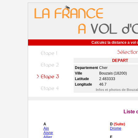
Calculez la distance a vol 
DEPART
Departement
Cher
Ville
Bouzais (18200)
Latitude
2.483333
Longitude
46.7
Infos et photos de Bouza
Liste
A
D
(Suite)
Ain
Drome
Aisne
Allier
E