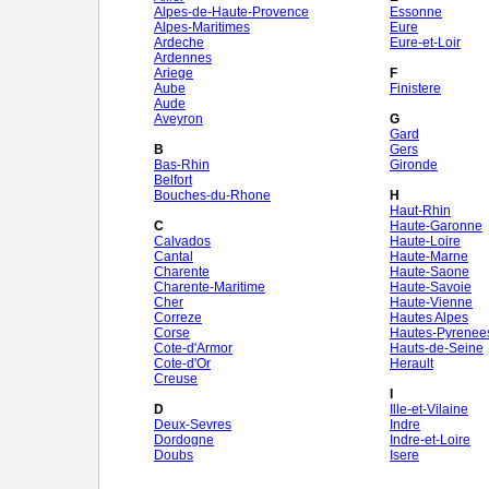
Alpes-de-Haute-Provence
Essonne
Alpes-Maritimes
Eure
Ardeche
Eure-et-Loir
Ardennes
Ariege
F
Aube
Finistere
Aude
Aveyron
G
Gard
B
Gers
Bas-Rhin
Gironde
Belfort
Bouches-du-Rhone
H
Haut-Rhin
C
Haute-Garonne
Calvados
Haute-Loire
Cantal
Haute-Marne
Charente
Haute-Saone
Charente-Maritime
Haute-Savoie
Cher
Haute-Vienne
Correze
Hautes Alpes
Corse
Hautes-Pyrenee
Cote-d'Armor
Hauts-de-Seine
Cote-d'Or
Herault
Creuse
I
D
Ille-et-Vilaine
Deux-Sevres
Indre
Dordogne
Indre-et-Loire
Doubs
Isere