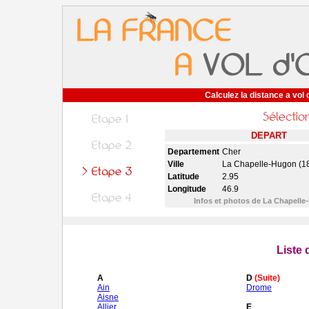
Calculez la distance a vol 
DEPART
Departement
Cher
Ville
La Chapelle-Hugon (1
Latitude
2.95
Longitude
46.9
Infos et photos de La Chapell
Liste
A
D
(Suite)
Ain
Drome
Aisne
Allier
E