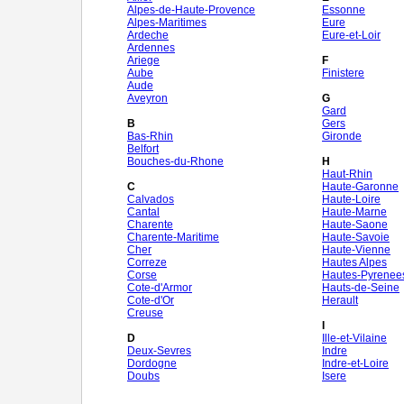
Alpes-de-Haute-Provence
Essonne
Alpes-Maritimes
Eure
Ardeche
Eure-et-Loir
Ardennes
Ariege
F
Aube
Finistere
Aude
Aveyron
G
Gard
B
Gers
Bas-Rhin
Gironde
Belfort
Bouches-du-Rhone
H
Haut-Rhin
C
Haute-Garonne
Calvados
Haute-Loire
Cantal
Haute-Marne
Charente
Haute-Saone
Charente-Maritime
Haute-Savoie
Cher
Haute-Vienne
Correze
Hautes Alpes
Corse
Hautes-Pyrenee
Cote-d'Armor
Hauts-de-Seine
Cote-d'Or
Herault
Creuse
I
D
Ille-et-Vilaine
Deux-Sevres
Indre
Dordogne
Indre-et-Loire
Doubs
Isere