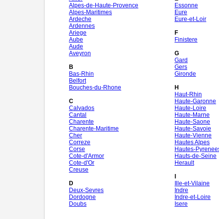
Alpes-de-Haute-Provence
Essonne
Alpes-Maritimes
Eure
Ardeche
Eure-et-Loir
Ardennes
Ariege
F
Aube
Finistere
Aude
Aveyron
G
Gard
B
Gers
Bas-Rhin
Gironde
Belfort
Bouches-du-Rhone
H
Haut-Rhin
C
Haute-Garonne
Calvados
Haute-Loire
Cantal
Haute-Marne
Charente
Haute-Saone
Charente-Maritime
Haute-Savoie
Cher
Haute-Vienne
Correze
Hautes Alpes
Corse
Hautes-Pyrenee
Cote-d'Armor
Hauts-de-Seine
Cote-d'Or
Herault
Creuse
I
D
Ille-et-Vilaine
Deux-Sevres
Indre
Dordogne
Indre-et-Loire
Doubs
Isere