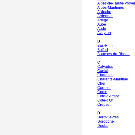
Alpes-de-Haute-Prove
Alpes-Maritimes
Ardeche
Ardennes
Ariege
Aube
Aude
Aveyron
B
Bas-Rhin
Belfort
Bouches-du-Rhone
C
Calvados
Cantal
Charente
Charente-Maritime
Cher
Correze
Corse
Cote-d'Armor
Cote-d'Or
Creuse
D
Deux-Sevres
Dordogne
Doubs