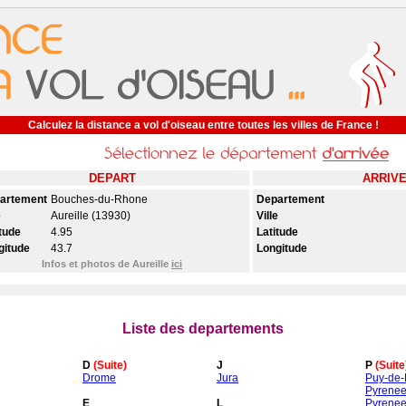
Calculez la distance a vol d'oiseau entre toutes les villes de France !
DEPART
ARRIV
artement
Bouches-du-Rhone
Departement
e
Aureille (13930)
Ville
tude
4.95
Latitude
gitude
43.7
Longitude
Infos et photos de Aureille
ici
Liste des departements
D
(Suite)
J
P
(Suite
Drome
Jura
Puy-de
Pyrenee
E
L
Pyrenee