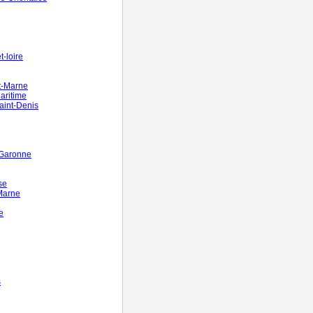
-loire
t-Marne
aritime
aint-Denis
-Garonne
se
Marne
e
s