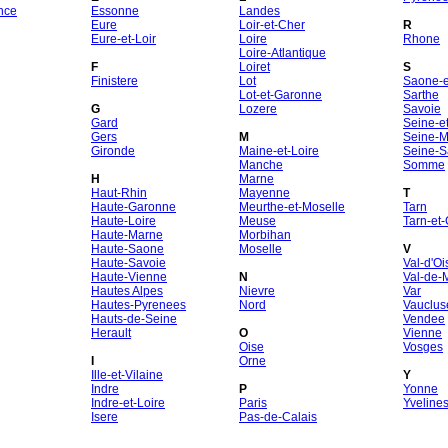
nce
Essonne
Landes
Eure
Loir-et-Cher
R
Eure-et-Loir
Loire
Rhone
Loire-Atlantique
F
Loiret
S
Finistere
Lot
Saone-et
Lot-et-Garonne
Sarthe
G
Lozere
Savoie
Gard
Seine-e
Gers
M
Seine-M
Gironde
Maine-et-Loire
Seine-S
Manche
Somme
H
Marne
Haut-Rhin
Mayenne
T
Haute-Garonne
Meurthe-et-Moselle
Tarn
Haute-Loire
Meuse
Tarn-et
Haute-Marne
Morbihan
Haute-Saone
Moselle
V
Haute-Savoie
Val-d'Oi
Haute-Vienne
N
Val-de-
Hautes Alpes
Nievre
Var
Hautes-Pyrenees
Nord
Vauclus
Hauts-de-Seine
Vendee
Herault
O
Vienne
Oise
Vosges
I
Orne
Ille-et-Vilaine
Y
Indre
P
Yonne
Indre-et-Loire
Paris
Yveline
Isere
Pas-de-Calais