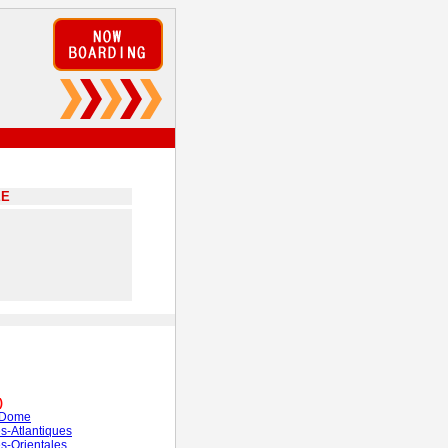
EE
)
-Dome
s-Atlantiques
s-Orientales