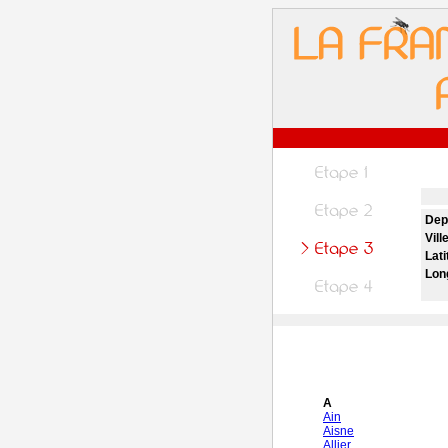
Dep
Vill
Lati
Lon
A
Ain
Aisne
Allier