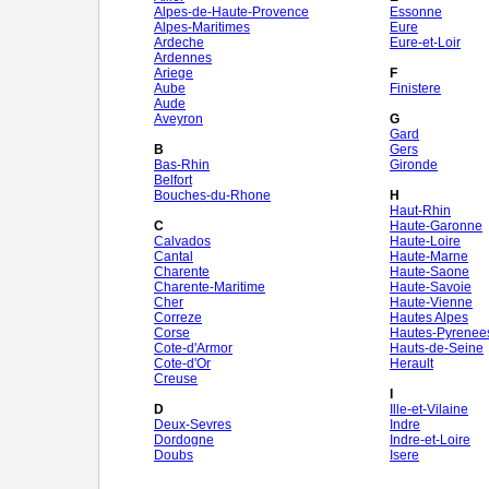
Alpes-de-Haute-Provence
Essonne
Alpes-Maritimes
Eure
Ardeche
Eure-et-Loir
Ardennes
Ariege
F
Aube
Finistere
Aude
Aveyron
G
Gard
B
Gers
Bas-Rhin
Gironde
Belfort
Bouches-du-Rhone
H
Haut-Rhin
C
Haute-Garonne
Calvados
Haute-Loire
Cantal
Haute-Marne
Charente
Haute-Saone
Charente-Maritime
Haute-Savoie
Cher
Haute-Vienne
Correze
Hautes Alpes
Corse
Hautes-Pyrenee
Cote-d'Armor
Hauts-de-Seine
Cote-d'Or
Herault
Creuse
I
D
Ille-et-Vilaine
Deux-Sevres
Indre
Dordogne
Indre-et-Loire
Doubs
Isere