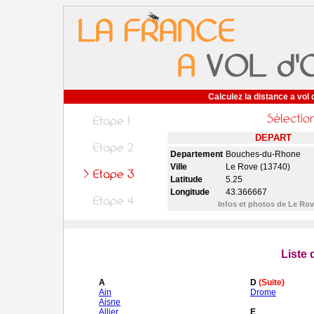
Calculez la distance a vol 
DEPART
Departement
Bouches-du-Rhone
Ville
Le Rove (13740)
Latitude
5.25
Longitude
43.366667
Infos et photos de Le Ro
Liste
A
D
(Suite)
Ain
Drome
Aisne
Allier
E