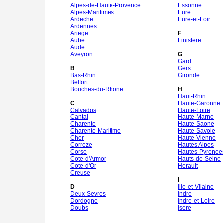
Alpes-de-Haute-Provence
Essonne
Alpes-Maritimes
Eure
Ardeche
Eure-et-Loir
Ardennes
Ariege
F
Aube
Finistere
Aude
Aveyron
G
Gard
B
Gers
Bas-Rhin
Gironde
Belfort
Bouches-du-Rhone
H
Haut-Rhin
C
Haute-Garonne
Calvados
Haute-Loire
Cantal
Haute-Marne
Charente
Haute-Saone
Charente-Maritime
Haute-Savoie
Cher
Haute-Vienne
Correze
Hautes Alpes
Corse
Hautes-Pyrenee
Cote-d'Armor
Hauts-de-Seine
Cote-d'Or
Herault
Creuse
I
D
Ille-et-Vilaine
Deux-Sevres
Indre
Dordogne
Indre-et-Loire
Doubs
Isere