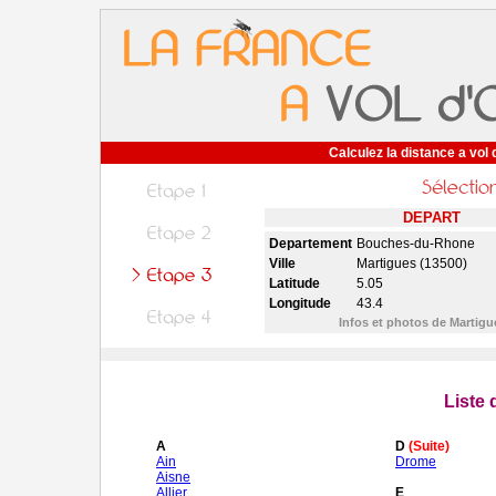
Calculez la distance a vol 
DEPART
Departement
Bouches-du-Rhone
Ville
Martigues (13500)
Latitude
5.05
Longitude
43.4
Infos et photos de Martig
Liste
A
D
(Suite)
Ain
Drome
Aisne
Allier
E