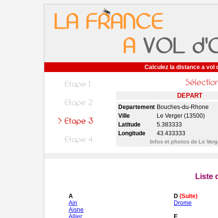
Calculez la distance a vol 
DEPART
Departement
Bouches-du-Rhone
Ville
Le Verger (13500)
Latitude
5.383333
Longitude
43.433333
Infos et photos de Le Ver
Liste
A
D
(Suite)
Ain
Drome
Aisne
Allier
E