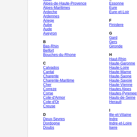
Alpes-de-Haute-Provence
Essonne
Alpes-Maritimes
Eure
Ardeche
Eure-et-Loir
Ardennes
Ariege
F
Aube
Finistere
Aude
Aveyron
G
Gard
B
Gers
Bas-Rhin
Gironde
Belfort
Bouches-du-Rhone
H
Haut-Rhin
C
Haute-Garonne
Calvados
Haute-Loire
Cantal
Haute-Marne
Charente
Haute-Saone
Charente-Maritime
Haute-Savoie
Cher
Haute-Vienne
Correze
Hautes Alpes
Corse
Hautes-Pyrenee
Cote-d'Armor
Hauts-de-Seine
Cote-d'Or
Herault
Creuse
I
D
Ille-et-Vilaine
Deux-Sevres
Indre
Dordogne
Indre-et-Loire
Doubs
Isere