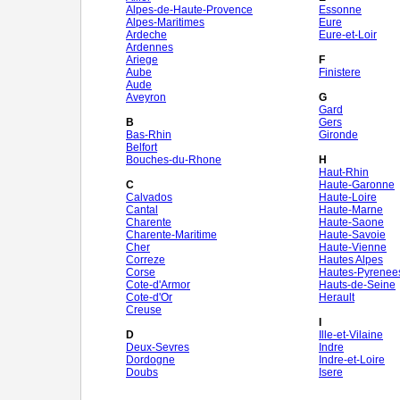
Alpes-de-Haute-Provence
Essonne
Alpes-Maritimes
Eure
Ardeche
Eure-et-Loir
Ardennes
Ariege
F
Aube
Finistere
Aude
Aveyron
G
Gard
B
Gers
Bas-Rhin
Gironde
Belfort
Bouches-du-Rhone
H
Haut-Rhin
C
Haute-Garonne
Calvados
Haute-Loire
Cantal
Haute-Marne
Charente
Haute-Saone
Charente-Maritime
Haute-Savoie
Cher
Haute-Vienne
Correze
Hautes Alpes
Corse
Hautes-Pyrenee
Cote-d'Armor
Hauts-de-Seine
Cote-d'Or
Herault
Creuse
I
D
Ille-et-Vilaine
Deux-Sevres
Indre
Dordogne
Indre-et-Loire
Doubs
Isere