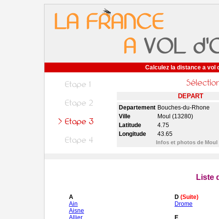
Calculez la distance a vol 
DEPART
Departement
Bouches-du-Rhone
Ville
Moul (13280)
Latitude
4.75
Longitude
43.65
Infos et photos de Moul
Liste
A
D
(Suite)
Ain
Drome
Aisne
Allier
E