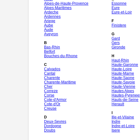
Alpes-de-Haute-Provence
Essonne
Alpes-Maritimes
Eure
Ardeche
Eure-et-Loir
Ardennes
Ariege
F
Aube
Finistere
Aude
Aveyron
G
Gard
B
Gers
Bas-Rhin
Gironde
Belfort
Bouches-du-Rhone
H
Haut-Rhin
C
Haute-Garonne
Calvados
Haute-Loire
Cantal
Haute-Marne
Charente
Haute-Saone
Charente-Maritime
Haute-Savoie
Cher
Haute-Vienne
Correze
Hautes Alpes
Corse
Hautes-Pyrenee
Cote-d'Armor
Hauts-de-Seine
Cote-d'Or
Herault
Creuse
I
D
Ille-et-Vilaine
Deux-Sevres
Indre
Dordogne
Indre-et-Loire
Doubs
Isere