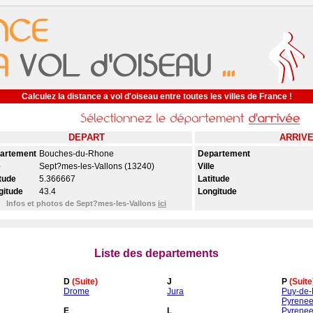
Calculez la distance a vol d'oiseau entre toutes les villes de France !
DEPART
ARRIV
artement
Bouches-du-Rhone
Departement
e
Sept?mes-les-Vallons (13240)
Ville
tude
5.366667
Latitude
gitude
43.4
Longitude
Infos et photos de Sept?mes-les-Vallons
ici
Liste des departements
D
(Suite)
J
P
(Suite
Drome
Jura
Puy-de
Pyrenee
E
L
Pyrenee