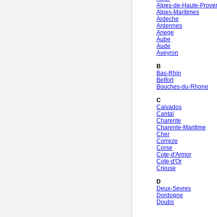
Alpes-de-Haute-Prove
Alpes-Maritimes
Ardeche
Ardennes
Ariege
Aube
Aude
Aveyron
B
Bas-Rhin
Belfort
Bouches-du-Rhone
C
Calvados
Cantal
Charente
Charente-Maritime
Cher
Correze
Corse
Cote-d'Armor
Cote-d'Or
Creuse
D
Deux-Sevres
Dordogne
Doubs