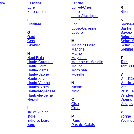
nce
Essonne
Landes
Eure
Loir-et-Cher
R
Eure-et-Loir
Loire
Rhone
Loire-Atlantique
F
Loiret
S
Finistere
Lot
Saone-et
Lot-et-Garonne
Sarthe
G
Lozere
Savoie
Gard
Seine-e
Gers
M
Seine-M
Gironde
Maine-et-Loire
Seine-S
Manche
Somme
H
Marne
Haut-Rhin
Mayenne
T
Haute-Garonne
Meurthe-et-Moselle
Tarn
Haute-Loire
Meuse
Tarn-et
Haute-Marne
Morbihan
Haute-Saone
Moselle
V
Haute-Savoie
Val-d'Oi
Haute-Vienne
N
Val-de-
Hautes Alpes
Nievre
Var
Hautes-Pyrenees
Nord
Vauclus
Hauts-de-Seine
Vendee
Herault
O
Vienne
Oise
Vosges
I
Orne
Ille-et-Vilaine
Y
Indre
P
Yonne
Indre-et-Loire
Paris
Yveline
Isere
Pas-de-Calais