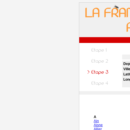
Dep
Vill
Lati
Lon
A
Ain
Aisne
Allier