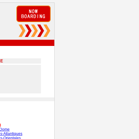
EE
)
-Dome
s-Atlantiques
s-Orientales