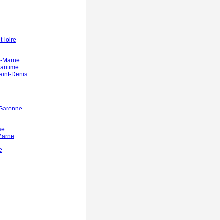
-loire
t-Marne
aritime
aint-Denis
-Garonne
se
Marne
e
s