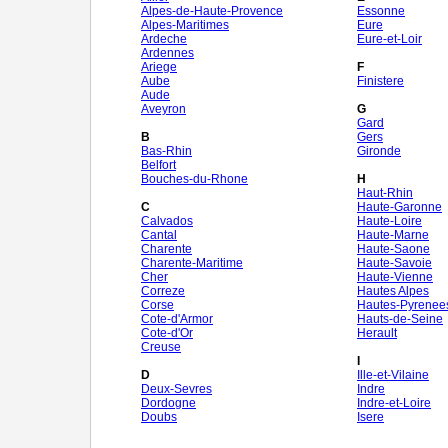
Alpes-de-Haute-Provence
Essonne
Alpes-Maritimes
Eure
Ardeche
Eure-et-Loir
Ardennes
Ariege
F
Aube
Finistere
Aude
Aveyron
G
Gard
B
Gers
Bas-Rhin
Gironde
Belfort
Bouches-du-Rhone
H
Haut-Rhin
C
Haute-Garonne
Calvados
Haute-Loire
Cantal
Haute-Marne
Charente
Haute-Saone
Charente-Maritime
Haute-Savoie
Cher
Haute-Vienne
Correze
Hautes Alpes
Corse
Hautes-Pyrenee
Cote-d'Armor
Hauts-de-Seine
Cote-d'Or
Herault
Creuse
I
D
Ille-et-Vilaine
Deux-Sevres
Indre
Dordogne
Indre-et-Loire
Doubs
Isere