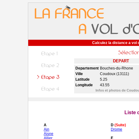
Calculez la distance a vol 
DEPART
Departement
Bouches-du-Rhone
Ville
Coudoux (13111)
Latitude
5.25
Longitude
43.55
Infos et photos de Coudo
Liste
A
D
(Suite)
Ain
Drome
Aisne
Allier
E