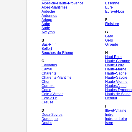
Alpes-de-Haute-Provence
Essonne
Alpes-Maritimes
Eure
Ardeche
Eure-et-Loir
Ardennes
Ariege
F
Aube
Finistere
Aude
Aveyron
G
Gard
B
Gers
Bas-Rhin
Gironde
Belfort
Bouches-du-Rhone
H
Haut-Rhin
C
Haute-Garonne
Calvados
Haute-Loire
Cantal
Haute-Marne
Charente
Haute-Saone
Charente-Maritime
Haute-Savoie
Cher
Haute-Vienne
Correze
Hautes Alpes
Corse
Hautes-Pyrenee
Cote-d'Armor
Hauts-de-Seine
Cote-d'Or
Herault
Creuse
I
D
Ille-et-Vilaine
Deux-Sevres
Indre
Dordogne
Indre-et-Loire
Doubs
Isere