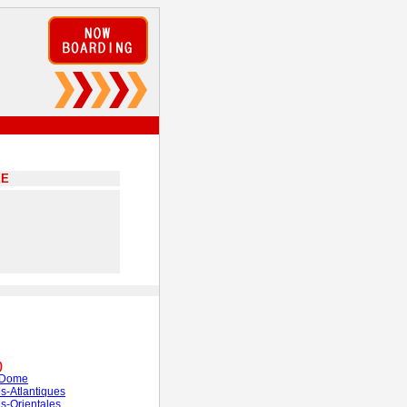
EE
)
-Dome
s-Atlantiques
s-Orientales