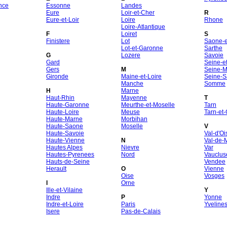
nce
Essonne
Landes
Eure
Loir-et-Cher
R
Eure-et-Loir
Loire
Rhone
Loire-Atlantique
F
Loiret
S
Finistere
Lot
Saone-et
Lot-et-Garonne
Sarthe
G
Lozere
Savoie
Gard
Seine-e
Gers
M
Seine-M
Gironde
Maine-et-Loire
Seine-S
Manche
Somme
H
Marne
Haut-Rhin
Mayenne
T
Haute-Garonne
Meurthe-et-Moselle
Tarn
Haute-Loire
Meuse
Tarn-et
Haute-Marne
Morbihan
Haute-Saone
Moselle
V
Haute-Savoie
Val-d'Oi
Haute-Vienne
N
Val-de-
Hautes Alpes
Nievre
Var
Hautes-Pyrenees
Nord
Vauclus
Hauts-de-Seine
Vendee
Herault
O
Vienne
Oise
Vosges
I
Orne
Ille-et-Vilaine
Y
Indre
P
Yonne
Indre-et-Loire
Paris
Yveline
Isere
Pas-de-Calais