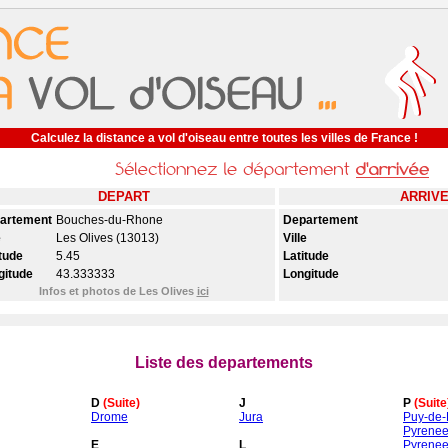
Calculez la distance a vol d'oiseau entre toutes les villes de France !
DEPART
ARRIV
artement
Bouches-du-Rhone
Departement
e
Les Olives (13013)
Ville
tude
5.45
Latitude
gitude
43.333333
Longitude
Infos et photos de Les Olives
ici
Liste des departements
D
(Suite)
J
P
(Suite
Drome
Jura
Puy-de
Pyrenee
E
L
Pyrenee