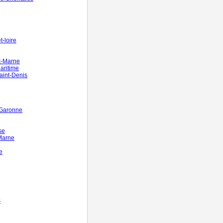
-loire
t-Marne
aritime
aint-Denis
-Garonne
se
Marne
e
s