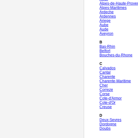
Alpes-de-Haute-Prove
Alpes-Maritimes
Ardeche
Ardennes
Ariege
Aube
Aude
Aveyron
B
Bas-Rhin
Belfort
Bouches-du-Rhone
C
Calvados
Cantal
Charente
Charente-Maritime
Cher
Correze
Corse
Cote-d'Armor
Cote-d'Or
Creuse
D
Deux-Sevres
Dordogne
Doubs