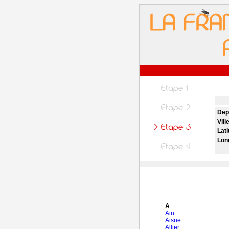
Dep
Vill
Lati
Lon
A
Ain
Aisne
Allier