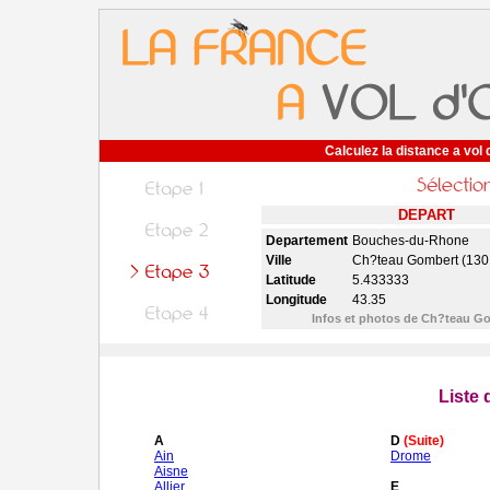
Calculez la distance a vol 
DEPART
Departement
Bouches-du-Rhone
Ville
Ch?teau Gombert (130
Latitude
5.433333
Longitude
43.35
Infos et photos de Ch?teau G
Liste
A
D
(Suite)
Ain
Drome
Aisne
Allier
E