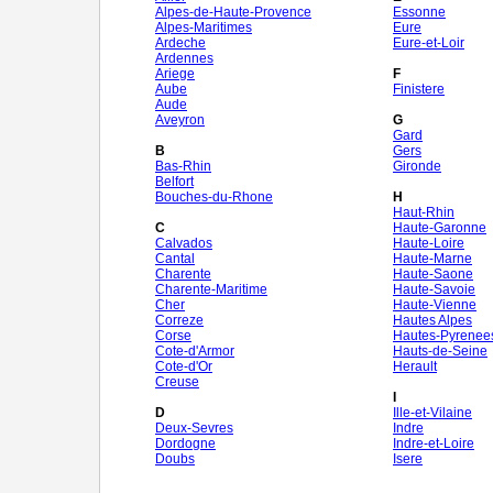
Alpes-de-Haute-Provence
Essonne
Alpes-Maritimes
Eure
Ardeche
Eure-et-Loir
Ardennes
Ariege
F
Aube
Finistere
Aude
Aveyron
G
Gard
B
Gers
Bas-Rhin
Gironde
Belfort
Bouches-du-Rhone
H
Haut-Rhin
C
Haute-Garonne
Calvados
Haute-Loire
Cantal
Haute-Marne
Charente
Haute-Saone
Charente-Maritime
Haute-Savoie
Cher
Haute-Vienne
Correze
Hautes Alpes
Corse
Hautes-Pyrenee
Cote-d'Armor
Hauts-de-Seine
Cote-d'Or
Herault
Creuse
I
D
Ille-et-Vilaine
Deux-Sevres
Indre
Dordogne
Indre-et-Loire
Doubs
Isere