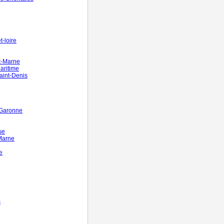
-loire
t-Marne
aritime
aint-Denis
-Garonne
se
Marne
e
s