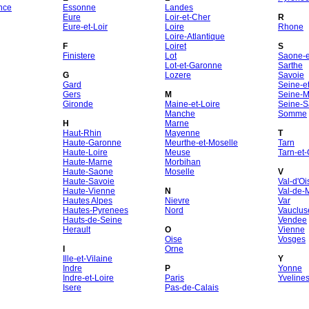
nce
Essonne
Landes
Eure
Loir-et-Cher
R
Eure-et-Loir
Loire
Rhone
Loire-Atlantique
F
Loiret
S
Finistere
Lot
Saone-et
Lot-et-Garonne
Sarthe
G
Lozere
Savoie
Gard
Seine-e
Gers
M
Seine-M
Gironde
Maine-et-Loire
Seine-S
Manche
Somme
H
Marne
Haut-Rhin
Mayenne
T
Haute-Garonne
Meurthe-et-Moselle
Tarn
Haute-Loire
Meuse
Tarn-et
Haute-Marne
Morbihan
Haute-Saone
Moselle
V
Haute-Savoie
Val-d'Oi
Haute-Vienne
N
Val-de-
Hautes Alpes
Nievre
Var
Hautes-Pyrenees
Nord
Vauclus
Hauts-de-Seine
Vendee
Herault
O
Vienne
Oise
Vosges
I
Orne
Ille-et-Vilaine
Y
Indre
P
Yonne
Indre-et-Loire
Paris
Yveline
Isere
Pas-de-Calais