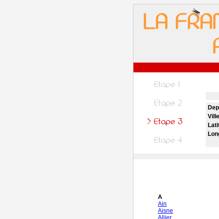
Dep
Vill
Lati
Lon
A
Ain
Aisne
Allier