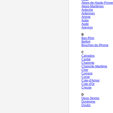
Alpes-de-Haute-Prove
Alpes-Maritimes
Ardeche
Ardennes
Ariege
Aube
Aude
Aveyron
B
Bas-Rhin
Belfort
Bouches-du-Rhone
C
Calvados
Cantal
Charente
Charente-Maritime
Cher
Correze
Corse
Cote-d'Armor
Cote-d'Or
Creuse
D
Deux-Sevres
Dordogne
Doubs