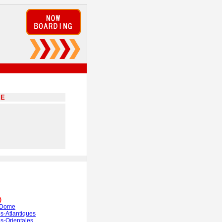
EE
)
-Dome
s-Atlantiques
s-Orientales