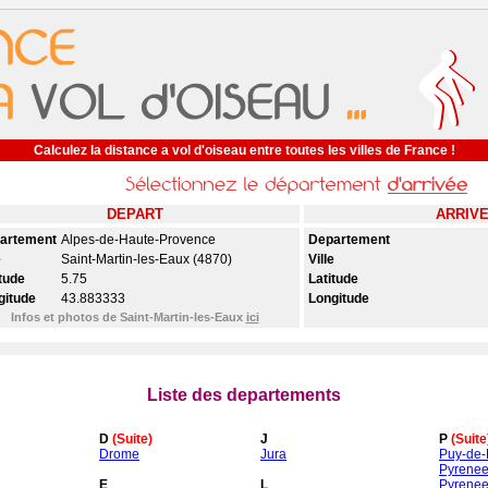
Calculez la distance a vol d'oiseau entre toutes les villes de France !
DEPART
ARRIV
artement
Alpes-de-Haute-Provence
Departement
e
Saint-Martin-les-Eaux (4870)
Ville
tude
5.75
Latitude
gitude
43.883333
Longitude
Infos et photos de Saint-Martin-les-Eaux
ici
Liste des departements
D
(Suite)
J
P
(Suite
Drome
Jura
Puy-de
Pyrenee
E
L
Pyrenee