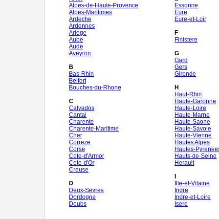
Alpes-de-Haute-Provence
Essonne
Alpes-Maritimes
Eure
Ardeche
Eure-et-Loir
Ardennes
Ariege
F
Aube
Finistere
Aude
Aveyron
G
Gard
B
Gers
Bas-Rhin
Gironde
Belfort
Bouches-du-Rhone
H
Haut-Rhin
C
Haute-Garonne
Calvados
Haute-Loire
Cantal
Haute-Marne
Charente
Haute-Saone
Charente-Maritime
Haute-Savoie
Cher
Haute-Vienne
Correze
Hautes Alpes
Corse
Hautes-Pyrenee
Cote-d'Armor
Hauts-de-Seine
Cote-d'Or
Herault
Creuse
I
D
Ille-et-Vilaine
Deux-Sevres
Indre
Dordogne
Indre-et-Loire
Doubs
Isere