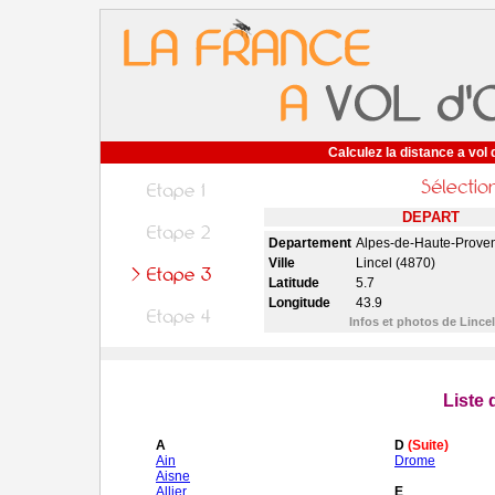
Calculez la distance a vol 
DEPART
Departement
Alpes-de-Haute-Prove
Ville
Lincel (4870)
Latitude
5.7
Longitude
43.9
Infos et photos de Lince
Liste
A
D
(Suite)
Ain
Drome
Aisne
Allier
E