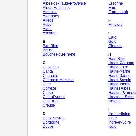
Alpes-de-Haute-Provence
Essonne
Alpes-Maritimes
Eure
Ardeche
Eure-et-Loir
Ardennes
Ariege
F
Aube
Finistere
Aude
Aveyron
G
Gard
B
Gers
Bas-Rhin
Gironde
Belfort
Bouches-du-Rhone
H
Haut-Rhin
C
Haute-Garonne
Calvados
Haute-Loire
Cantal
Haute-Marne
Charente
Haute-Saone
Charente-Maritime
Haute-Savoie
Cher
Haute-Vienne
Correze
Hautes Alpes
Corse
Hautes-Pyrenee
Cote-d'Armor
Hauts-de-Seine
Cote-d'Or
Herault
Creuse
I
D
Ille-et-Vilaine
Deux-Sevres
Indre
Dordogne
Indre-et-Loire
Doubs
Isere