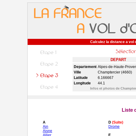
Calculez la distance a vol 
DEPART
Departement
Alpes-de-Haute-Prove
Ville
Champtercier (4660)
Latitude
6.166667
Longitude
44.1
Infos et photos de Champte
Liste
A
D
(Suite)
Ain
Drome
Aisne
Allier
E