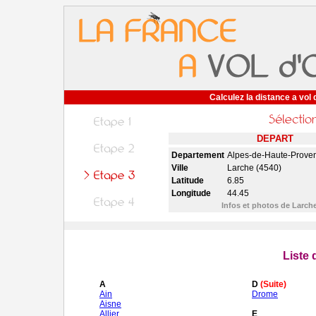
Calculez la distance a vol 
DEPART
Departement
Alpes-de-Haute-Prove
Ville
Larche (4540)
Latitude
6.85
Longitude
44.45
Infos et photos de Larch
Liste
A
D
(Suite)
Ain
Drome
Aisne
Allier
E