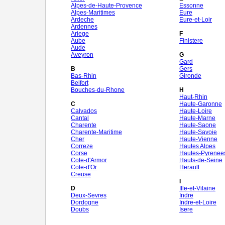
Alpes-de-Haute-Provence
Essonne
Alpes-Maritimes
Eure
Ardeche
Eure-et-Loir
Ardennes
Ariege
F
Aube
Finistere
Aude
Aveyron
G
Gard
B
Gers
Bas-Rhin
Gironde
Belfort
Bouches-du-Rhone
H
Haut-Rhin
C
Haute-Garonne
Calvados
Haute-Loire
Cantal
Haute-Marne
Charente
Haute-Saone
Charente-Maritime
Haute-Savoie
Cher
Haute-Vienne
Correze
Hautes Alpes
Corse
Hautes-Pyrenee
Cote-d'Armor
Hauts-de-Seine
Cote-d'Or
Herault
Creuse
I
D
Ille-et-Vilaine
Deux-Sevres
Indre
Dordogne
Indre-et-Loire
Doubs
Isere