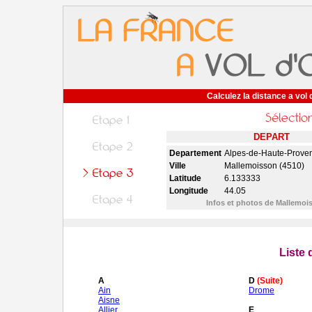
Calculez la distance a vol 
DEPART
Departement
Alpes-de-Haute-Prove
Ville
Mallemoisson (4510)
Latitude
6.133333
Longitude
44.05
Infos et photos de Mallemo
Liste
A
D
(Suite)
Ain
Drome
Aisne
Allier
E