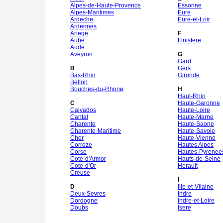
Alpes-de-Haute-Provence
Essonne
Alpes-Maritimes
Eure
Ardeche
Eure-et-Loir
Ardennes
Ariege
F
Aube
Finistere
Aude
Aveyron
G
Gard
B
Gers
Bas-Rhin
Gironde
Belfort
Bouches-du-Rhone
H
Haut-Rhin
C
Haute-Garonne
Calvados
Haute-Loire
Cantal
Haute-Marne
Charente
Haute-Saone
Charente-Maritime
Haute-Savoie
Cher
Haute-Vienne
Correze
Hautes Alpes
Corse
Hautes-Pyrenee
Cote-d'Armor
Hauts-de-Seine
Cote-d'Or
Herault
Creuse
I
D
Ille-et-Vilaine
Deux-Sevres
Indre
Dordogne
Indre-et-Loire
Doubs
Isere