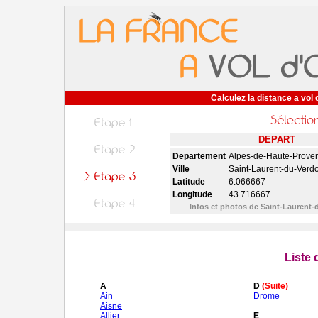
Calculez la distance a vol 
DEPART
Departement
Alpes-de-Haute-Prove
Ville
Saint-Laurent-du-Verd
Latitude
6.066667
Longitude
43.716667
Infos et photos de Saint-Laurent
Liste
A
D
(Suite)
Ain
Drome
Aisne
Allier
E