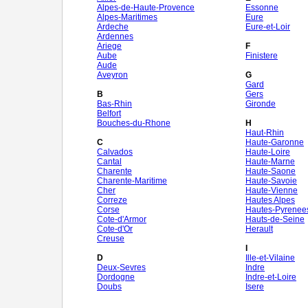
Alpes-de-Haute-Provence
Essonne
Alpes-Maritimes
Eure
Ardeche
Eure-et-Loir
Ardennes
Ariege
F
Aube
Finistere
Aude
Aveyron
G
Gard
B
Gers
Bas-Rhin
Gironde
Belfort
Bouches-du-Rhone
H
Haut-Rhin
C
Haute-Garonne
Calvados
Haute-Loire
Cantal
Haute-Marne
Charente
Haute-Saone
Charente-Maritime
Haute-Savoie
Cher
Haute-Vienne
Correze
Hautes Alpes
Corse
Hautes-Pyrenee
Cote-d'Armor
Hauts-de-Seine
Cote-d'Or
Herault
Creuse
I
D
Ille-et-Vilaine
Deux-Sevres
Indre
Dordogne
Indre-et-Loire
Doubs
Isere