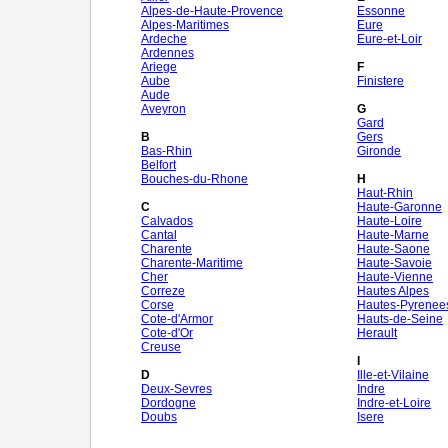
Alpes-de-Haute-Provence
Essonne
Alpes-Maritimes
Eure
Ardeche
Eure-et-Loir
Ardennes
Ariege
F
Aube
Finistere
Aude
Aveyron
G
Gard
B
Gers
Bas-Rhin
Gironde
Belfort
Bouches-du-Rhone
H
Haut-Rhin
C
Haute-Garonne
Calvados
Haute-Loire
Cantal
Haute-Marne
Charente
Haute-Saone
Charente-Maritime
Haute-Savoie
Cher
Haute-Vienne
Correze
Hautes Alpes
Corse
Hautes-Pyrenee
Cote-d'Armor
Hauts-de-Seine
Cote-d'Or
Herault
Creuse
I
D
Ille-et-Vilaine
Deux-Sevres
Indre
Dordogne
Indre-et-Loire
Doubs
Isere