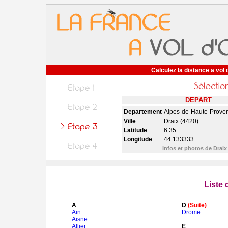
Calculez la distance a vol 
DEPART
Departement
Alpes-de-Haute-Prove
Ville
Draix (4420)
Latitude
6.35
Longitude
44.133333
Infos et photos de Drai
Liste
A
D
(Suite)
Ain
Drome
Aisne
Allier
E